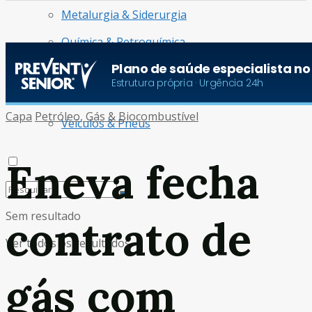
Metalurgia & Siderurgia
Química & Petroquímica
Radar de Oportunidades
Turismo & Aviação
Capa
Petróleo, Gás & Biocombustível
Veículos & Pneus
Eneva fecha
Sem resultado
contrato de
Ver todos os resultados
gás com