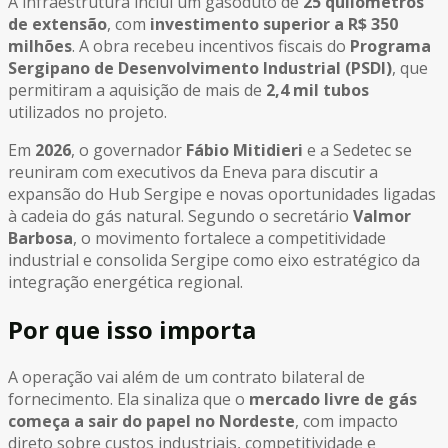
A infraestrutura inclui um gasoduto de
25 quilômetros
de extensão
, com
investimento superior a R$ 350
milhões
. A obra recebeu incentivos fiscais do
Programa
Sergipano de Desenvolvimento Industrial (PSDI)
, que
permitiram a aquisição de mais de
2,4 mil tubos
utilizados no projeto.
Em
2026
, o governador
Fábio Mitidieri
e a Sedetec se
reuniram com executivos da Eneva para discutir a
expansão do Hub Sergipe e novas oportunidades ligadas
à cadeia do gás natural. Segundo o secretário
Valmor
Barbosa
, o movimento fortalece a competitividade
industrial e consolida Sergipe como eixo estratégico da
integração energética regional.
Por que isso importa
A operação vai além de um contrato bilateral de
fornecimento. Ela sinaliza que o
mercado livre de gás
começa a sair do papel no Nordeste
, com impacto
direto sobre custos industriais, competitividade e