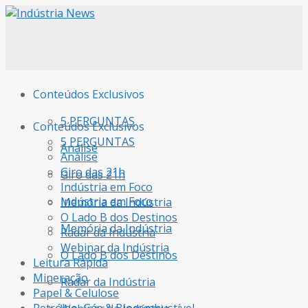
Conteúdos Exclusivos
5 PERGUNTAS
Conteúdos Exclusivos
5 PERGUNTAS
Análise
Análise
Giro das 21h
Giro das 21h
Indústria em Foco
Indústria em Foco
Memória da Indústria
O Lado B dos Destinos
Memória da Indústria
Radar da Indústria
Webinar da Indústria
O Lado B dos Destinos
Leitura Rápida
Mineração
Radar da Indústria
Papel & Celulose