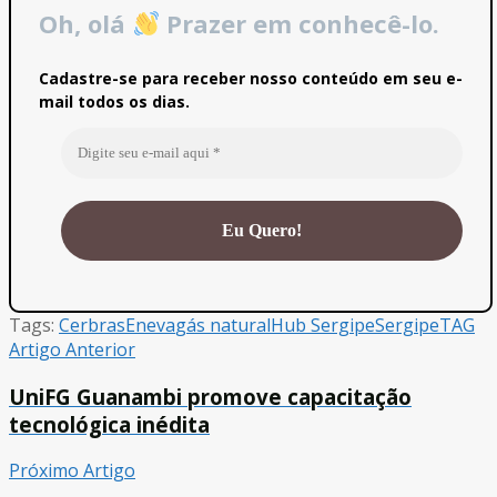
Oh, olá
Prazer em conhecê-lo.
Cadastre-se para receber nosso conteúdo em seu e-
mail todos os dias.
Tags:
Cerbras
Eneva
gás natural
Hub Sergipe
Sergipe
TAG
Artigo Anterior
UniFG Guanambi promove capacitação
tecnológica inédita
Próximo Artigo