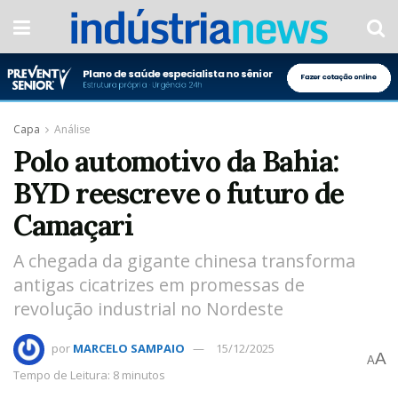
Capa
Análise
Polo automotivo da Bahia:
BYD reescreve o futuro de
Camaçari
A chegada da gigante chinesa transforma
antigas cicatrizes em promessas de
revolução industrial no Nordeste
por
MARCELO SAMPAIO
15/12/2025
A
A
Tempo de Leitura: 8 minutos