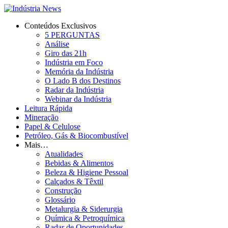
Conteúdos Exclusivos
5 PERGUNTAS
Conteúdos Exclusivos
5 PERGUNTAS
Análise
Análise
Giro das 21h
Indústria em Foco
Giro das 21h
Memória da Indústria
O Lado B dos Destinos
Indústria em Foco
Radar da Indústria
Webinar da Indústria
Memória da Indústria
Leitura Rápida
Mineração
O Lado B dos Destinos
Papel & Celulose
Petróleo, Gás & Biocombustível
Radar da Indústria
Mais…
Atualidades