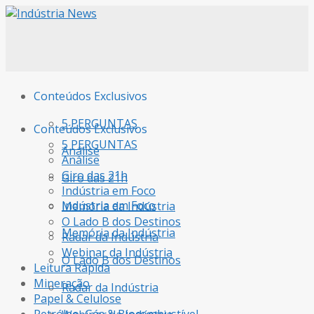
Conteúdos Exclusivos
5 PERGUNTAS
Conteúdos Exclusivos
5 PERGUNTAS
Análise
Análise
Giro das 21h
Giro das 21h
Indústria em Foco
Indústria em Foco
Memória da Indústria
O Lado B dos Destinos
Memória da Indústria
Radar da Indústria
Webinar da Indústria
O Lado B dos Destinos
Leitura Rápida
Mineração
Radar da Indústria
Papel & Celulose