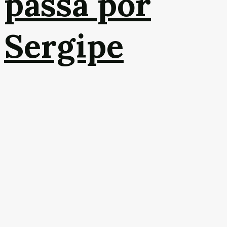
passa por
Sergipe