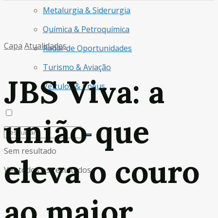
Metalurgia & Siderurgia
Química & Petroquímica
Capa
Atualidades
Radar de Oportunidades
Turismo & Aviação
JBS Viva: a
Veículos & Pneus
união que
Sem resultado
eleva o couro
Ver todos os resultados
ao maior