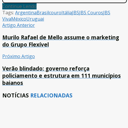
Continue Lendo
Tags:
Argentina
Brasil
couro
Itália
JBS
JBS Couros
JBS
Viva
México
Uruguai
Artigo Anterior
Murilo Rafael de Mello assume o marketing
do Grupo Flexível
Próximo Artigo
Verão blindado: governo reforça
policiamento e estrutura em 111 municípios
baianos
NOTÍCIAS
RELACIONADAS