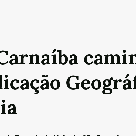
Carnaíba cami
dicação Geográ
ia