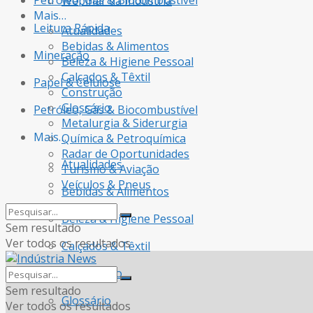
Petróleo, Gás & Biocombustível
Webinar da Indústria
Mais…
Leitura Rápida
Atualidades
Bebidas & Alimentos
Mineração
Beleza & Higiene Pessoal
Calçados & Têxtil
Papel & Celulose
Construção
Glossário
Petróleo, Gás & Biocombustível
Metalurgia & Siderurgia
Mais…
Química & Petroquímica
Radar de Oportunidades
Atualidades
Turismo & Aviação
Veículos & Pneus
Bebidas & Alimentos
Beleza & Higiene Pessoal
Sem resultado
Ver todos os resultados
Calçados & Têxtil
Construção
Sem resultado
Glossário
Ver todos os resultados