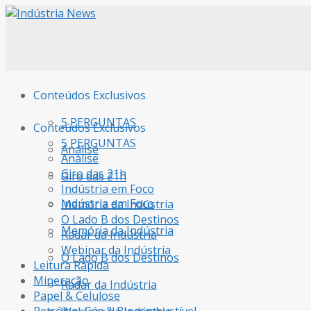
Conteúdos Exclusivos
5 PERGUNTAS
Conteúdos Exclusivos
5 PERGUNTAS
Análise
Análise
Giro das 21h
Giro das 21h
Indústria em Foco
Indústria em Foco
Memória da Indústria
O Lado B dos Destinos
Memória da Indústria
Radar da Indústria
Webinar da Indústria
O Lado B dos Destinos
Leitura Rápida
Mineração
Radar da Indústria
Papel & Celulose