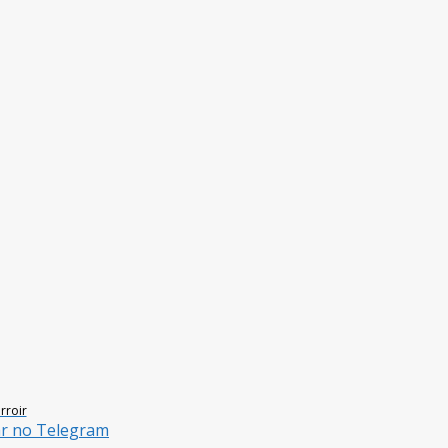
rroir
ar no Telegram