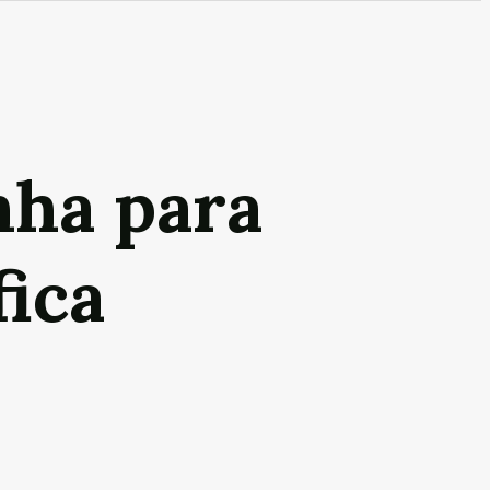
nha para
fica