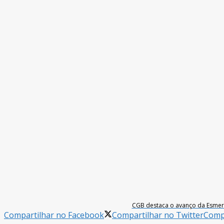
CGB destaca o avanço da Esmeral
Compartilhar no Facebook
Compartilhar no Twitter
Compa