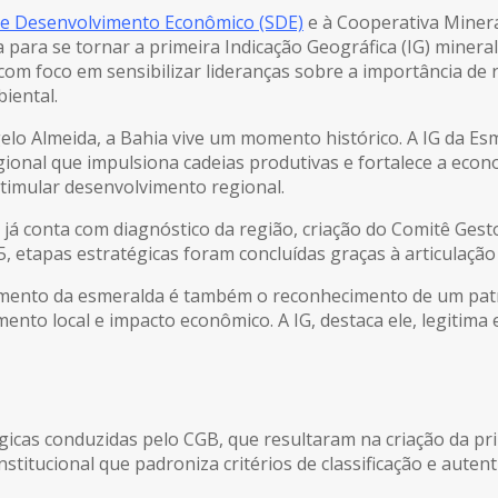
de Desenvolvimento Econômico (SDE)
e à Cooperativa Miner
ara se tornar a primeira Indicação Geográfica (IG) mineral d
, com foco em sensibilizar lideranças sobre a importância d
iental.
lo Almeida, a Bahia vive um momento histórico. A IG da Es
onal que impulsiona cadeias produtivas e fortalece a econ
timular desenvolvimento regional.
 já conta com diagnóstico da região, criação do Comitê Gestor
, etapas estratégicas foram concluídas graças à articulaçã
ento da esmeralda é também o reconhecimento de um patri
to local e impacto econômico. A IG, destaca ele, legitima es
icas conduzidas pelo CGB, que resultaram na criação da prim
stitucional que padroniza critérios de classificação e autent