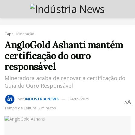
Capa
Mineração
AngloGold Ashanti mantém
certificação do ouro
responsável
Mineradora acaba de renovar a certificação do
Guia do Ouro Responsável
por
INDÚSTRIA NEWS
24/09/2025
A
A
Tempo de Leitura: 2 minutos