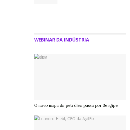
sustentabilidade reconhecidos pela LBMA.
Com a renovação da certificação internacional, a
AngloGold Ashanti reafirma sua posição de liderança e
sua responsabilidade em oferecer ao mercado um ouro
WEBINAR DA INDÚSTRIA
que segue os mais elevados padrões globais.
Sobre a AngloGold Ashanti
A produtora de ouro AngloGold Ashanti é a indústria
mais longeva do Brasil, com 191 anos de atuação no
país. A empresa possui minas e plantas metalúrgicas e
de beneficiamento nos estados de Minas Gerais e
Goiás. Com cerca de 4.500 empregados diretos, as
operações brasileiras estão entre as mais avançadas do
O novo mapa do petróleo passa por Sergipe
mundo no campo da tecnologia de mineração, pela
excelência dos equipamentos e processos utilizados e
pelo desenvolvimento de soluções de engenharia, com