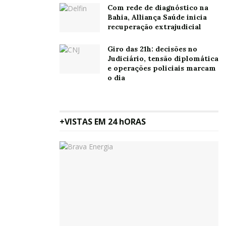
Com rede de diagnóstico na
Bahia, Alliança Saúde inicia
recuperação extrajudicial
Oh, olá
Prazer
em conhecê-lo.
Giro das 21h: decisões no
Judiciário, tensão diplomática
Cadastre-se para
e operações policiais marcam
receber nosso
o dia
conteúdo em seu e-
mail todos os dias.
+VISTAS EM 24 hORAS
Tags:
AngloGold Ashanti
mineradora
ouro