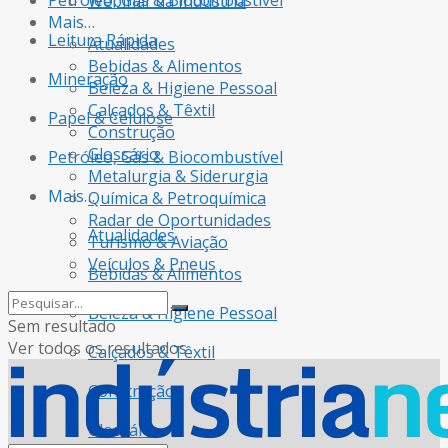
Petróleo, Gás & Biocombustível
Webinar da Indústria
Mais…
Leitura Rápida
Atualidades
Bebidas & Alimentos
Mineração
Beleza & Higiene Pessoal
Calçados & Têxtil
Papel & Celulose
Construção
Glossário
Petróleo, Gás & Biocombustível
Metalurgia & Siderurgia
Mais…
Química & Petroquímica
Radar de Oportunidades
Atualidades
Turismo & Aviação
Veículos & Pneus
Bebidas & Alimentos
Beleza & Higiene Pessoal
Sem resultado
Ver todos os resultados
Calçados & Têxtil
Construção
Glossário