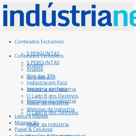
Conteúdos Exclusivos
5 PERGUNTAS
Conteúdos Exclusivos
5 PERGUNTAS
Análise
Análise
Giro das 21h
Giro das 21h
Indústria em Foco
Indústria em Foco
Memória da Indústria
O Lado B dos Destinos
Memória da Indústria
Radar da Indústria
Webinar da Indústria
O Lado B dos Destinos
Leitura Rápida
Mineração
Radar da Indústria
Papel & Celulose