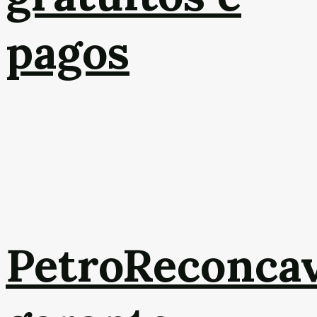
pagos
PetroReconca