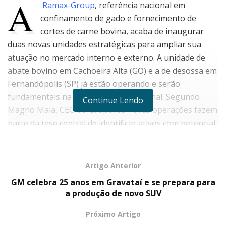
A
Ramax-Group
, referência nacional em
confinamento de gado e fornecimento de
cortes de carne bovina, acaba de inaugurar
duas novas unidades estratégicas para ampliar sua
atuação no mercado interno e externo. A unidade de
abate bovino em Cachoeira Alta (GO) e a de desossa em
Fernandópolis (SP) já estão operando e serão
fundamentais na expansão internacional. Segundo
Continue Lendo
Magno Maia, CEO do Grupo, as novas operações fazem
parte da tese central de identificar ativos com potencial
adormecido e transformá-los em exportadoras.
“Realizamos estudos e pesquisas de mercado em busca
de unidades frigoríficas que possam ser transformadas
Artigo Anterior
e habilitadas para se tornar grandes indústrias de
GM celebra 25 anos em Gravataí e se prepara para
carne”, explica.
a produção de novo SUV
Cachoeira Alta é um exemplo claro disso. A unidade
Próximo Artigo
estava subutilizada, abatendo 150 a 200 bois por dia.