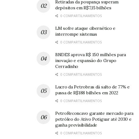
exportação de carne bovina”, finaliza Maia.
Retiradas da poupança superam
depósitos em R$7,15 bilhões
Sobre Ramax-Group
0 COMPARTILHAMENTOS
O Ramax-Group é uma multinacional baseada no Brasil,
LM sofre ataque cibernético e
interrompe sistemas
com atuação na China, Emirados Árabes Unidos,
0 COMPARTILHAMENTOS
Estados Unidos e Líbano, que nasceu da parceria entre
um grupo de profissionais experientes com o objetivo
BNDES aprova R$ 150 milhões para
de fornecer todas as soluções necessárias para te
inovação e expansão do Grupo
Cerradinho
ajudar a expandir seus negócios no Brasil e no mundo.
0 COMPARTILHAMENTOS
Conta com uma equipe que atua em diversas regiões
localmente, mantendo-se sempre atualizados com as
Lucro da Petrobras dá salto de 77% e
mais recentes tecnologias mundiais e tendências de
passa de R$188 bilhões em 2022
mercado internacional.
0 COMPARTILHAMENTOS
PetroReconcavo garante mercado para
petróleo do Ativo Potiguar até 2030 e
Leia também:
Etanol de milho ganha força e já
ganha previsibilidade
representa 20% da produção no Brasil
0 COMPARTILHAMENTOS