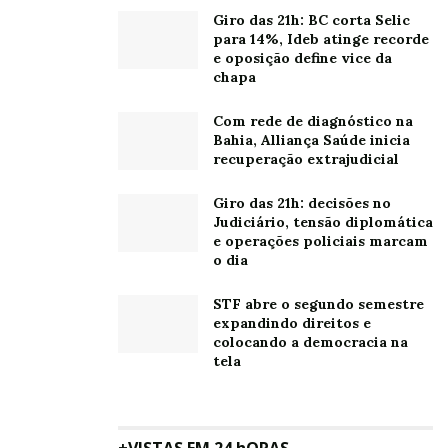
Giro das 21h: BC corta Selic
Unidade de desossa
para 14%, Ideb atinge recorde
e oposição define vice da
Já a outra unidade no interior paulista, atua como um
chapa
elo fundamental na cadeia de valor do grupo, sendo
Com rede de diagnóstico na
responsável pela desossa da produção excedente de
Bahia, Alliança Saúde inicia
Cachoeira Alta e da planta de Rondon (PA). Atualmente,
recuperação extrajudicial
a planta fabril processa cerca de 55 toneladas de carne
Giro das 21h: decisões no
bovina por dia, o que representa um volume mensal
Judiciário, tensão diplomática
aproximado de 1.200 toneladas.
e operações policiais marcam
o dia
“É muito estratégico para o Grupo do ponto de vista
tributário, industrial e comercial. Em vez de vender
STF abre o segundo semestre
expandindo direitos e
carne para desossadores, fazemos isso internamente e
colocando a democracia na
entregamos diretamente ao cliente final, mantendo
tela
controle de qualidade e margem de valor agregado”,
explica o CEO do Ramax-Group.
Este frigorífico já atende o mercado da Palestina,