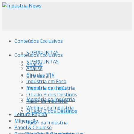
Conteúdos Exclusivos
5 PERGUNTAS
Conteúdos Exclusivos
5 PERGUNTAS
Análise
Análise
Giro das 21h
Giro das 21h
Indústria em Foco
Indústria em Foco
Memória da Indústria
O Lado B dos Destinos
Memória da Indústria
Radar da Indústria
Webinar da Indústria
O Lado B dos Destinos
Leitura Rápida
Mineração
Radar da Indústria
Papel & Celulose