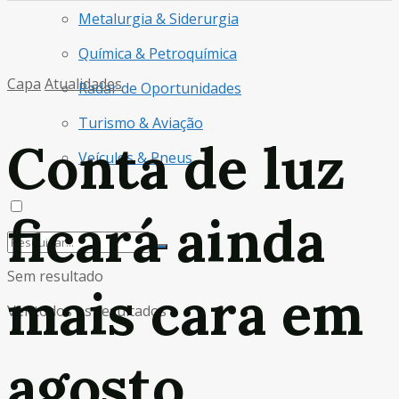
Metalurgia & Siderurgia
Química & Petroquímica
Capa
Atualidades
Radar de Oportunidades
Turismo & Aviação
Conta de luz
Veículos & Pneus
ficará ainda
Sem resultado
mais cara em
Ver todos os resultados
agosto