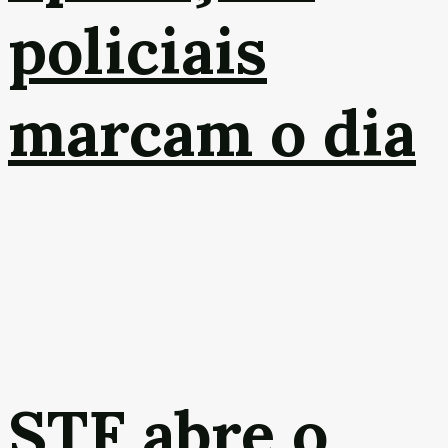
policiais
marcam o dia
STF abre o