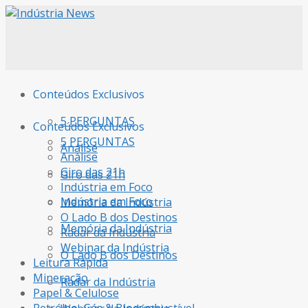
Conteúdos Exclusivos
5 PERGUNTAS
Conteúdos Exclusivos
5 PERGUNTAS
Análise
Análise
Giro das 21h
Giro das 21h
Indústria em Foco
Indústria em Foco
Memória da Indústria
O Lado B dos Destinos
Memória da Indústria
Radar da Indústria
Webinar da Indústria
O Lado B dos Destinos
Leitura Rápida
Mineração
Radar da Indústria
Papel & Celulose