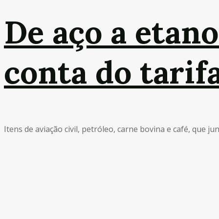
De aço a etano
conta do tari
Itens de aviação civil, petróleo, carne bovina e café, que 