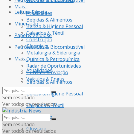
Petróleo, Gás & Biocombustível
Webinar da Indústria
Mais…
Leitura Rápida
Atualidades
Bebidas & Alimentos
Mineração
Beleza & Higiene Pessoal
Calçados & Têxtil
Papel & Celulose
Construção
Glossário
Petróleo, Gás & Biocombustível
Metalurgia & Siderurgia
Mais…
Química & Petroquímica
Radar de Oportunidades
Atualidades
Turismo & Aviação
Veículos & Pneus
Bebidas & Alimentos
Beleza & Higiene Pessoal
Sem resultado
Ver todos os resultados
Calçados & Têxtil
Construção
Sem resultado
Glossário
Ver todos os resultados