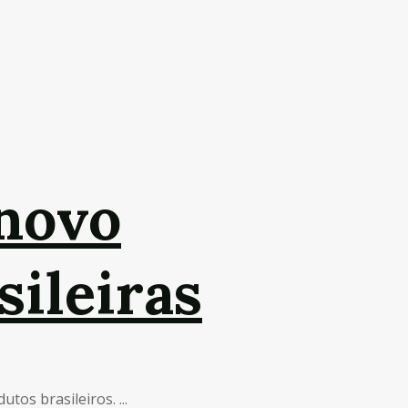
novo
ileiras
os brasileiros. ...