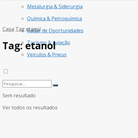
Metalurgia & Siderurgia
Química & Petroquímica
Capa
Tag
etanol
Radar de Oportunidades
Tag:
etanol
Turismo & Aviação
Veículos & Pneus
Sem resultado
Ver todos os resultados