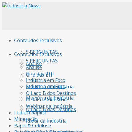
Conteúdos Exclusivos
5 PERGUNTAS
Conteúdos Exclusivos
5 PERGUNTAS
Análise
Análise
Giro das 21h
Giro das 21h
Indústria em Foco
Indústria em Foco
Memória da Indústria
O Lado B dos Destinos
Memória da Indústria
Radar da Indústria
Webinar da Indústria
O Lado B dos Destinos
Leitura Rápida
Mineração
Radar da Indústria
Papel & Celulose