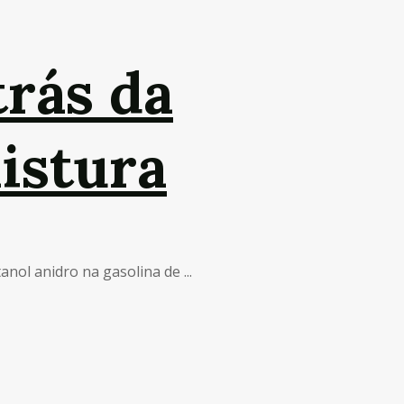
trás da
istura
ol anidro na gasolina de ...