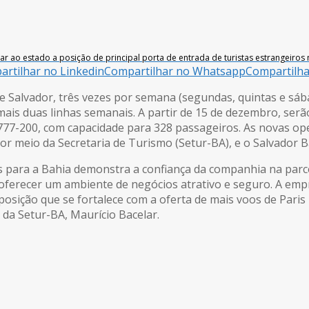
ar ao estado a posição de principal porta de entrada de turistas estrangeiros
rtilhar no Linkedin
Compartilhar no Whatsapp
Compartilh
) e Salvador, três vezes por semana (segundas, quintas e sáb
 mais duas linhas semanais. A partir de 15 de dezembro, serã
7-200, com capacidade para 328 passageiros. As novas ope
r meio da Secretaria de Turismo (Setur-BA), e o Salvador Bah
oos para a Bahia demonstra a confiança da companhia na par
a oferecer um ambiente de negócios atrativo e seguro. A em
posição que se fortalece com a oferta de mais voos de Paris
 da Setur-BA, Maurício Bacelar.