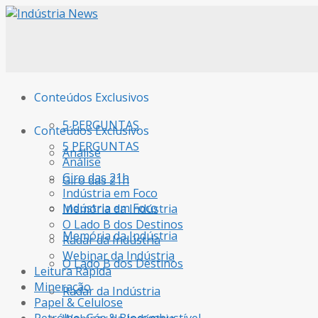
Conteúdos Exclusivos
5 PERGUNTAS
Conteúdos Exclusivos
5 PERGUNTAS
Análise
Análise
Giro das 21h
Giro das 21h
Indústria em Foco
Indústria em Foco
Memória da Indústria
O Lado B dos Destinos
Memória da Indústria
Radar da Indústria
Webinar da Indústria
O Lado B dos Destinos
Leitura Rápida
Mineração
Radar da Indústria
Papel & Celulose