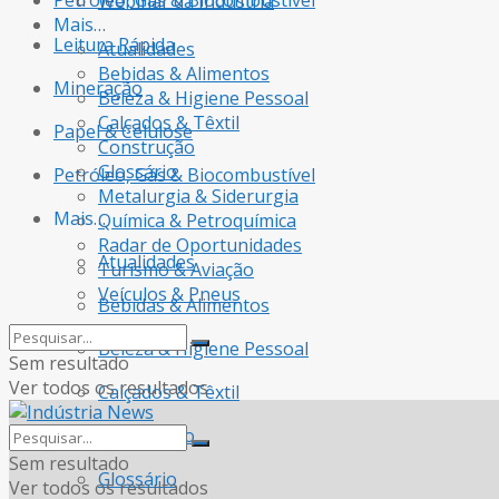
Petróleo, Gás & Biocombustível
Webinar da Indústria
Mais…
Leitura Rápida
Atualidades
Bebidas & Alimentos
Mineração
Beleza & Higiene Pessoal
Calçados & Têxtil
Papel & Celulose
Construção
Glossário
Petróleo, Gás & Biocombustível
Metalurgia & Siderurgia
Mais…
Química & Petroquímica
Radar de Oportunidades
Atualidades
Turismo & Aviação
Veículos & Pneus
Bebidas & Alimentos
Beleza & Higiene Pessoal
Sem resultado
Ver todos os resultados
Calçados & Têxtil
Construção
Sem resultado
Glossário
Ver todos os resultados