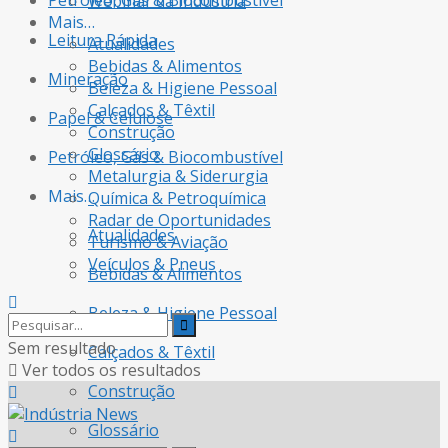
Petróleo, Gás & Biocombustível
Webinar da Indústria
Mais…
Leitura Rápida
Atualidades
Bebidas & Alimentos
Mineração
Beleza & Higiene Pessoal
Calçados & Têxtil
Papel & Celulose
Construção
Glossário
Petróleo, Gás & Biocombustível
Metalurgia & Siderurgia
Mais…
Química & Petroquímica
Radar de Oportunidades
Atualidades
Turismo & Aviação
Veículos & Pneus
Bebidas & Alimentos
Beleza & Higiene Pessoal
Sem resultado
Calçados & Têxtil
Ver todos os resultados
Construção
Glossário