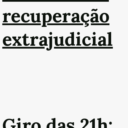
recuperação
extrajudicial
Giro das 21h: