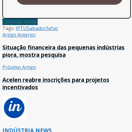
Continue Lendo
Tags:
IPTU
Salvador
Sefaz
Artigo Anterior
Situação financeira das pequenas indústrias
piora, mostra pesquisa
Próximo Artigo
Acelen reabre inscrições para projetos
incentivados
INDÚSTRIA NEWS