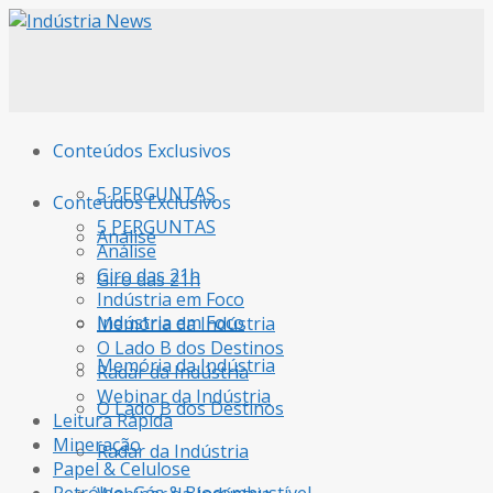
Conteúdos Exclusivos
5 PERGUNTAS
Conteúdos Exclusivos
5 PERGUNTAS
Análise
Análise
Giro das 21h
Giro das 21h
Indústria em Foco
Indústria em Foco
Memória da Indústria
O Lado B dos Destinos
Memória da Indústria
Radar da Indústria
Webinar da Indústria
O Lado B dos Destinos
Leitura Rápida
Mineração
Radar da Indústria
Papel & Celulose