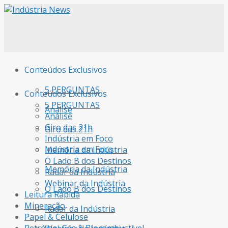
Conteúdos Exclusivos
5 PERGUNTAS
Conteúdos Exclusivos
5 PERGUNTAS
Análise
Análise
Giro das 21h
Giro das 21h
Indústria em Foco
Indústria em Foco
Memória da Indústria
O Lado B dos Destinos
Memória da Indústria
Radar da Indústria
Webinar da Indústria
O Lado B dos Destinos
Leitura Rápida
Mineração
Radar da Indústria
Papel & Celulose