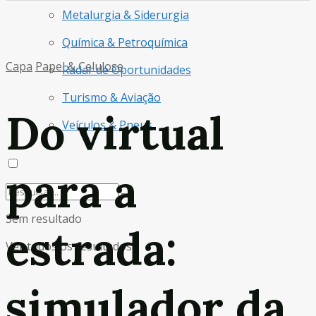
Metalurgia & Siderurgia
Química & Petroquímica
Capa
Papel & Celulose
Radar de Oportunidades
Turismo & Aviação
Do virtual
Veículos & Pneus
para a
Sem resultado
estrada:
Ver todos os resultados
simulador da