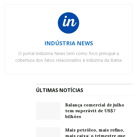
Casa Suíça entra na categoria de biscoitos
Fábrica mais rentável da Nestlé no Brasil
receberá R$540 milhões até 2028
INDÚSTRIA NEWS
O portal Indústria News tem como foco principal a
Para Thuany Taves, Gerente Executiva da Ambiental,
cobertura dos fatos relacionados à indústria da Bahia
além de contribuir com o meio ambiente efetuando a
correta destinação e reciclagem dos insumos plásticos,
a empresa ajuda também a mitigar o impacto industrial
ÚLTIMAS NOTÍCIAS
ao promover a economia circular e produzir novos
produtos a partir de plástico reciclado.
Balança comercial de julho
tem superávit de US$7
“A Ambiental começou com o propósito de gerenciar
bilhões
resíduos. Hoje somos uma empresa especializada em
reciclagem do plástico, com um foco em promover
Mais petróleo, mais refino,
economia circular, criando soluções para aplicação da
mais caixa: o trimestre que