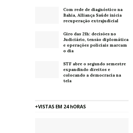
Com rede de diagnóstico na
Bahia, Alliança Saúde inicia
Leia também:
Scania vai investir mais R$2 bilhões no
recuperação extrajudicial
Brasil
Giro das 21h: decisões no
Judiciário, tensão diplomática
e operações policiais marcam
Oh, olá
Prazer
o dia
em conhecê-lo.
STF abre o segundo semestre
Cadastre-se para
expandindo direitos e
receber nosso
colocando a democracia na
conteúdo em seu e-
tela
mail todos os dias.
+VISTAS EM 24 hORAS
Tags:
Ambiental
Friboi
JBS
plástico
Seara
Swift