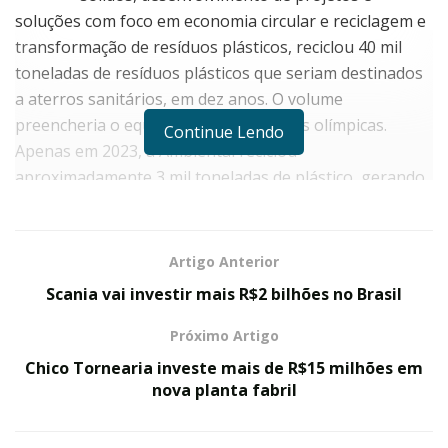
soluções com foco em economia circular e reciclagem e
transformação de resíduos plásticos, reciclou 40 mil
toneladas de resíduos plásticos que seriam destinados
a aterros sanitários, em dez anos. O volume
preencheria o equivalente a 16 piscinas olímpicas.
Continue Lendo
Apenas em 2023, a Ambiental reciclou
aproximadamente 3 mil toneladas de plástico, gerando
mais de 6 mil toneladas de matérias-primas e novos
produtos.
Artigo Anterior
Do total de material plástico reciclado na última década,
Scania vai investir mais R$2 bilhões no Brasil
35% foram destinados para insumos industriais e 65%
foram destinados para a produção de produtos
Próximo Artigo
plásticos, como embalagens, pisos, gaiolas e paletes.
Chico Tornearia investe mais de R$15 milhões em
nova planta fabril
NOTÍCIAS RELACIONADAS