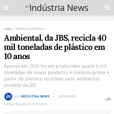
Capa
Bebidas & Alimentos
Ambiental, da JBS, recicla 40
mil toneladas de plástico em
10 anos
Apenas em 2023 foram produzidas quase 6 mil
toneladas de novos produtos e matéria-prima a
partir do plástico reciclado pela Ambiental,
unidade da JBS
por
INDÚSTRIA NEWS
24/06/2024
A
A
Tempo de Leitura: 2 minutos