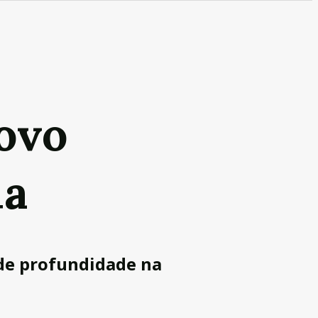
ovo
ia
de profundidade na