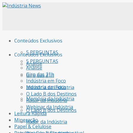
Conteúdos Exclusivos
5 PERGUNTAS
Conteúdos Exclusivos
5 PERGUNTAS
Análise
Análise
Giro das 21h
Giro das 21h
Indústria em Foco
Indústria em Foco
Memória da Indústria
O Lado B dos Destinos
Memória da Indústria
Radar da Indústria
Webinar da Indústria
O Lado B dos Destinos
Leitura Rápida
Mineração
Radar da Indústria
Papel & Celulose