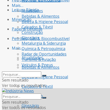
Petróleo, Gás & Biocombustível
Webinar da Indústria
Mais…
Leitura Rápida
Atualidades
Bebidas & Alimentos
Mineração
Beleza & Higiene Pessoal
Calçados & Têxtil
Papel & Celulose
Construção
Glossário
Petróleo, Gás & Biocombustível
Metalurgia & Siderurgia
Mais…
Química & Petroquímica
Radar de Oportunidades
Atualidades
Turismo & Aviação
Veículos & Pneus
Bebidas & Alimentos
Beleza & Higiene Pessoal
Sem resultado
Ver todos os resultados
Calçados & Têxtil
Construção
Sem resultado
Glossário
Ver todos os resultados