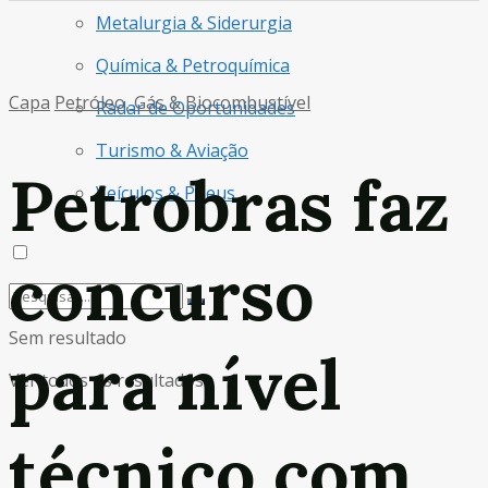
Metalurgia & Siderurgia
Química & Petroquímica
Capa
Petróleo, Gás & Biocombustível
Radar de Oportunidades
Turismo & Aviação
Petrobras faz
Veículos & Pneus
concurso
Sem resultado
para nível
Ver todos os resultados
técnico com