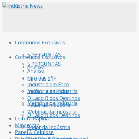
Conteúdos Exclusivos
5 PERGUNTAS
Conteúdos Exclusivos
5 PERGUNTAS
Análise
Análise
Giro das 21h
Giro das 21h
Indústria em Foco
Indústria em Foco
Memória da Indústria
O Lado B dos Destinos
Memória da Indústria
Radar da Indústria
Webinar da Indústria
O Lado B dos Destinos
Leitura Rápida
Mineração
Radar da Indústria
Papel & Celulose