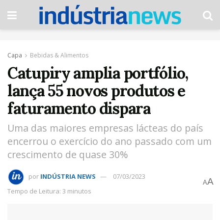
Capa
Bebidas & Alimentos
Catupiry amplia portfólio,
lança 55 novos produtos e
faturamento dispara
Uma das maiores empresas lácteas do país
encerrou o exercício do ano passado com um
crescimento de quase 30%
por
INDÚSTRIA NEWS
07/03/2023
A
A
Tempo de Leitura: 3 minutos