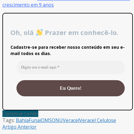
crescimento em 9 anos
Oh, olá
Prazer em conhecê-lo.
Cadastre-se para receber nosso conteúdo em seu e-
mail todos os dias.
Continue Lendo
Tags:
Bahia
Funai
OMS
ONU
Veracel
Veracel Celulose
Artigo Anterior