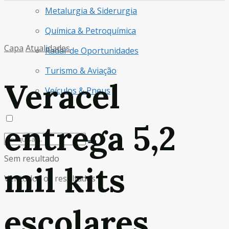
Metalurgia & Siderurgia
Química & Petroquímica
Capa
Atualidades
Radar de Oportunidades
Turismo & Aviação
Veracel
Veículos & Pneus
entrega 5,2
Sem resultado
mil kits
Ver todos os resultados
escolares