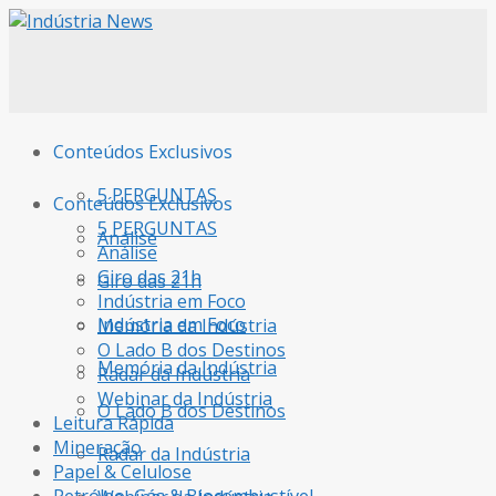
Conteúdos Exclusivos
5 PERGUNTAS
Conteúdos Exclusivos
5 PERGUNTAS
Análise
Análise
Giro das 21h
Giro das 21h
Indústria em Foco
Indústria em Foco
Memória da Indústria
O Lado B dos Destinos
Memória da Indústria
Radar da Indústria
Webinar da Indústria
O Lado B dos Destinos
Leitura Rápida
Mineração
Radar da Indústria
Papel & Celulose