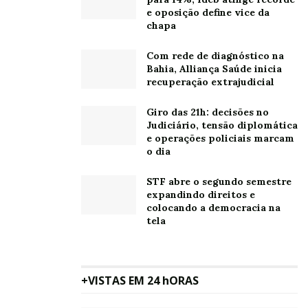
Brandão também atribuiu ao conflito no Oriente Médio
e oposição define vice da
o forte avanço das exportações de combustíveis
chapa
derivados de petróleo pela indústria de transformação.
Com rede de diagnóstico na
Segundo ele, os choques de oferta provocados pela
Bahia, Alliança Saúde inicia
recuperação extrajudicial
guerra elevaram os preços internacionais e
impulsionaram o valor exportado pelo Brasil.
Giro das 21h: decisões no
Judiciário, tensão diplomática
Em maio:
e operações policiais marcam
o dia
Exportações de óleos combustíveis cresceram
75,2% em volume;
STF abre o segundo semestre
expandindo direitos e
O valor exportado aumentou 49,8%.
colocando a democracia na
tela
As exportações de petróleo bruto, no entanto,
registraram queda de 9,3% em valor e retração de
42,1% no volume embarcado em maio na comparação
+VISTAS EM 24 hORAS
com o mesmo mês do ano passado.