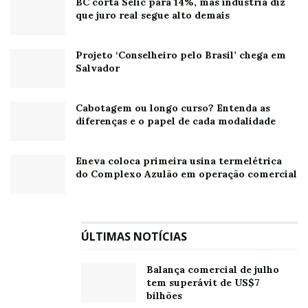
BC corta Selic para 14%, mas indústria diz
afirmou Brandão.
que juro real segue alto demais
Ele ressaltou que o ritmo de redução das exportações
para os Estados Unidos tem diminuído nos últimos
Projeto ‘Conselheiro pelo Brasil’ chega em
meses.
Salvador
“Tivemos a maior queda em outubro, de 35%. Em
Cabotagem ou longo curso? Entenda as
janeiro houve redução de 26%, e essa redução vem se
diferenças e o papel de cada modalidade
arrefecendo ao longo dos meses: 20% em fevereiro,
10% em março, 10% em abril e 14% em maio”, declarou.
Eneva coloca primeira usina termelétrica
do Complexo Azulão em operação comercial
Comércio com EUA
Dados da Secretaria de Comércio Exterior (Secex) do
Mdic mostram que o comércio bilateral perdeu força
ÚLTIMAS NOTÍCIAS
em maio.
Balança comercial de julho
Os principais números foram:
tem superávit de US$7
bilhões
• Exportações para os EUA: US$ 3,09 bilhões (-14%)