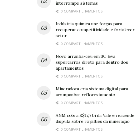
interrompe sistemas
ano passado.
0 COMPARTILHAMENTOS
O resultado foi impulsionado principalmente pelo
Indústria química une forças para
aumento das exportações para a China e pelo
recuperar competitividade e fortalecer
setor
desempenho de produtos ligados ao setor de energia e
0 COMPARTILHAMENTOS
commodities (bens primários com cotação
internacional).
Novo arranha-céu em SC leva
supercarros direto para dentro dos
apartamentos
Leia também:
Alcoa oferece 139 vagas de estágio em 4
0 COMPARTILHAMENTOS
estados
Mineradora cria sistema digital para
acompanhar reflorestamento
0 COMPARTILHAMENTOS
Oh, olá
Prazer
em conhecê-lo.
ANM cobra R$17,7 bi da Vale e reacende
disputa sobre royalties da mineração
Cadastre-se para
0 COMPARTILHAMENTOS
receber nosso