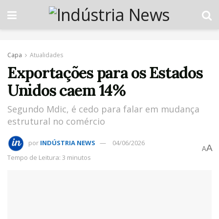
Capa
Atualidades
Exportações para os Estados
Unidos caem 14%
Segundo Mdic, é cedo para falar em mudança
estrutural no comércio
por
INDÚSTRIA NEWS
04/06/2026
A
A
Tempo de Leitura: 3 minutos