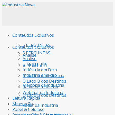
Conteúdos Exclusivos
5 PERGUNTAS
Conteúdos Exclusivos
5 PERGUNTAS
Análise
Análise
Giro das 21h
Giro das 21h
Indústria em Foco
Indústria em Foco
Memória da Indústria
O Lado B dos Destinos
Memória da Indústria
Radar da Indústria
Webinar da Indústria
O Lado B dos Destinos
Leitura Rápida
Mineração
Radar da Indústria
Papel & Celulose