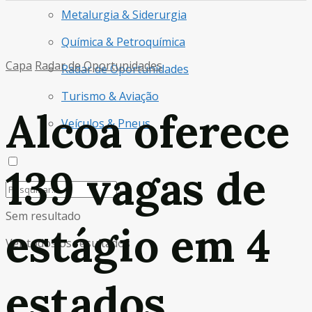
Metalurgia & Siderurgia
Química & Petroquímica
Capa
Radar de Oportunidades
Radar de Oportunidades
Turismo & Aviação
Alcoa oferece
Veículos & Pneus
139 vagas de
Sem resultado
estágio em 4
Ver todos os resultados
estados