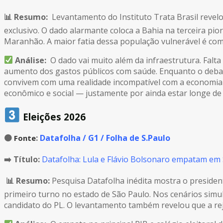
📊 Resumo:
Levantamento do Instituto Trata Brasil revel
exclusivo. O dado alarmante coloca a Bahia na terceira pi
Maranhão. A maior fatia dessa população vulnerável é co
Análise:
O dado vai muito além da infraestrutura. Falta
aumento dos gastos públicos com saúde. Enquanto o debate
convivem com uma realidade incompatível com a economia 
econômico e social — justamente por ainda estar longe de 
Eleições 2026
🟠
:
Datafolha / G1 / Folha de S.Paulo
Fonte
➡️ Título:
Datafolha: Lula e Flávio Bolsonaro empatam em 
📊 Resumo:
Pesquisa Datafolha inédita mostra o presiden
primeiro turno no estado de São Paulo. Nos cenários simul
candidato do PL. O levantamento também revelou que a rejei