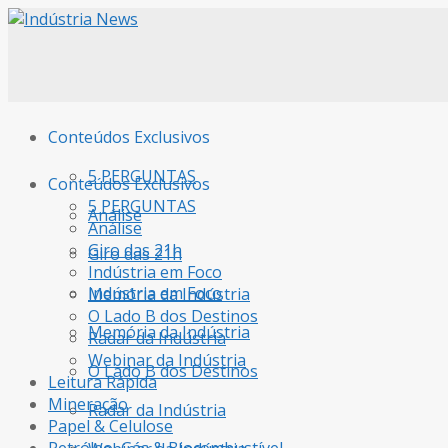
Conteúdos Exclusivos
5 PERGUNTAS
Conteúdos Exclusivos
5 PERGUNTAS
Análise
Análise
Giro das 21h
Giro das 21h
Indústria em Foco
Indústria em Foco
Memória da Indústria
O Lado B dos Destinos
Memória da Indústria
Radar da Indústria
Webinar da Indústria
O Lado B dos Destinos
Leitura Rápida
Mineração
Radar da Indústria
Papel & Celulose