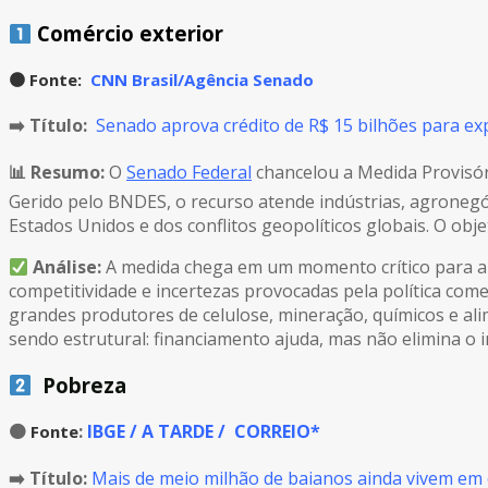
Comércio exterior
🟠
Fonte:
CNN Brasil/Agência Senado
➡️ Título:
Senado aprova crédito de R$ 15 bilhões para ex
📊 Resumo:
O
Senado Federal
chancelou a Medida Provisór
Gerido pelo BNDES, o recurso atende indústrias, agronegóc
Estados Unidos e dos conflitos geopolíticos globais. O obje
Análise:
A medida chega em um momento crítico para a 
competitividade e incertezas provocadas pela política come
grandes produtores de celulose, mineração, químicos e alim
sendo estrutural: financiamento ajuda, mas não elimina o
Pobreza
🟠
:
IBGE / A TARDE / CORREIO*
Fonte
➡️ Título:
Mais de meio milhão de baianos ainda vivem em