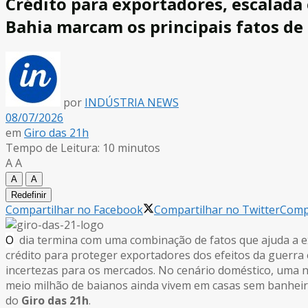
Crédito para exportadores, escalada
Bahia marcam os principais fatos de
por
INDÚSTRIA NEWS
08/07/2026
em
Giro das 21h
Tempo de Leitura: 10 minutos
A
A
A
A
Redefinir
Compartilhar no Facebook
Compartilhar no Twitter
Compa
O
dia termina com uma combinação de fatos que ajuda a e
crédito para proteger exportadores dos efeitos da guerra 
incertezas para os mercados. No cenário doméstico, uma n
meio milhão de baianos ainda vivem em casas sem banheiro
do
Giro das 21h
.