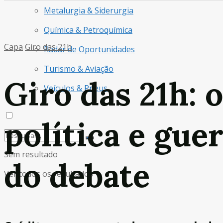
Metalurgia & Siderurgia
Química & Petroquímica
Capa
Giro das 21h
Radar de Oportunidades
Turismo & Aviação
Giro das 21h: 
Veículos & Pneus
política e gue
Sem resultado
do debate
Ver todos os resultados