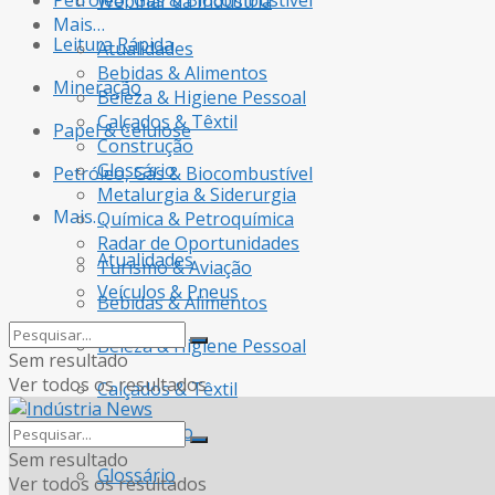
Petróleo, Gás & Biocombustível
Webinar da Indústria
Mais…
Leitura Rápida
Atualidades
Bebidas & Alimentos
Mineração
Beleza & Higiene Pessoal
Calçados & Têxtil
Papel & Celulose
Construção
Glossário
Petróleo, Gás & Biocombustível
Metalurgia & Siderurgia
Mais…
Química & Petroquímica
Radar de Oportunidades
Atualidades
Turismo & Aviação
Veículos & Pneus
Bebidas & Alimentos
Beleza & Higiene Pessoal
Sem resultado
Ver todos os resultados
Calçados & Têxtil
Construção
Sem resultado
Glossário
Ver todos os resultados