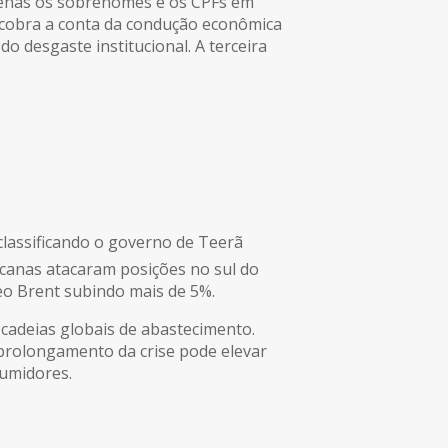
 apenas os sobrenomes e os CPFs em
a cobra a conta da condução econômica
do desgaste institucional. A terceira
classificando o governo de Teerã
canas atacaram posições no sul do
eo Brent subindo mais de 5%.
 cadeias globais de abastecimento.
 prolongamento da crise pode elevar
sumidores.