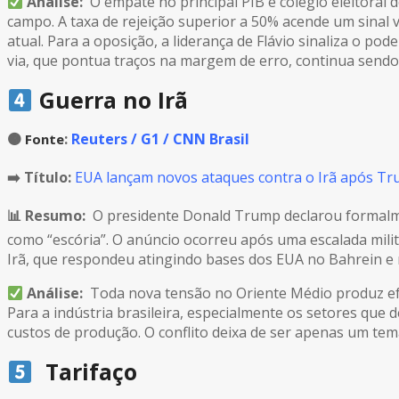
Análise:
O empate no principal PIB e colégio eleitoral
campo. A taxa de rejeição superior a 50% acende um sinal 
atual. Para a oposição, a liderança de Flávio sinaliza o po
via, que pontua traços na margem de erro, continua sendo
Guerra no Irã
🟠
:
Reuters / G1 / CNN Brasil
Fonte
➡️ Título:
EUA lançam novos ataques contra o Irã após Tru
📊 Resumo:
O presidente Donald Trump declarou formalmen
como “escória”. O anúncio ocorreu após uma escalada mili
Irã, que respondeu atingindo bases dos EUA no Bahrein e
Análise:
Toda nova tensão no Oriente Médio produz efei
Para a indústria brasileira, especialmente os setores qu
custos de produção. O conflito deixa de ser apenas um te
Tarifaço