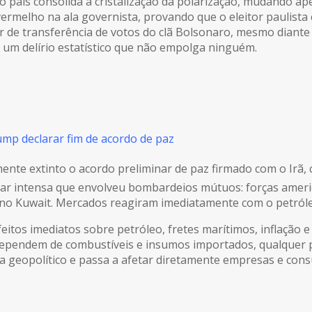
 do país consolida a cristalização da polarização, mudando
vermelho na ala governista, provando que o eleitor paulist
der de transferência de votos do clã Bolsonaro, mesmo diante 
 um delírio estatístico que não empolga ninguém.
mp declarar fim de acordo de paz
te extinto o acordo preliminar de paz firmado com o Irã, 
tar intensa que envolveu bombardeios mútuos: forças ameri
 no Kuwait. Mercados reagiram imediatamente com o petról
tos imediatos sobre petróleo, fretes marítimos, inflação e
e dependem de combustíveis e insumos importados, qualquer
ma geopolítico e passa a afetar diretamente empresas e con