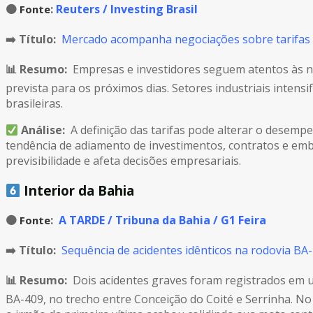
🟠
:
Reuters / Investing Brasil
Fonte
➡️ Título:
Mercado acompanha negociações sobre tarifas d
📊 Resumo:
Empresas e investidores seguem atentos às ne
prevista para os próximos dias. Setores industriais inten
brasileiras.
Análise:
A definição das tarifas pode alterar o desem
tendência de adiamento de investimentos, contratos e emb
previsibilidade e afeta decisões empresariais.
Interior da Bahia
🟠
:
A TARDE / Tribuna da Bahia / G1 Feira
Fonte
➡️ Título:
Sequência de acidentes idênticos na rodovia BA
📊 Resumo:
Dois acidentes graves foram registrados em u
BA-409, no trecho entre Conceição do Coité e Serrinha. N