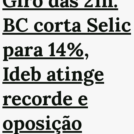
Giro das 21h:
BC corta Selic
para 14%,
Ideb atinge
recorde e
oposição