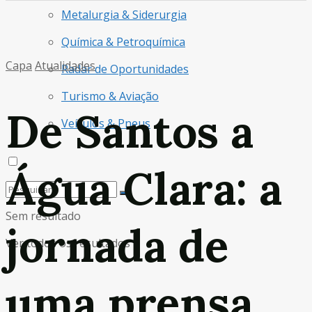
Metalurgia & Siderurgia
Química & Petroquímica
Capa
Atualidades
Radar de Oportunidades
Turismo & Aviação
De Santos a
Veículos & Pneus
Água Clara: a
Sem resultado
jornada de
Ver todos os resultados
uma prensa