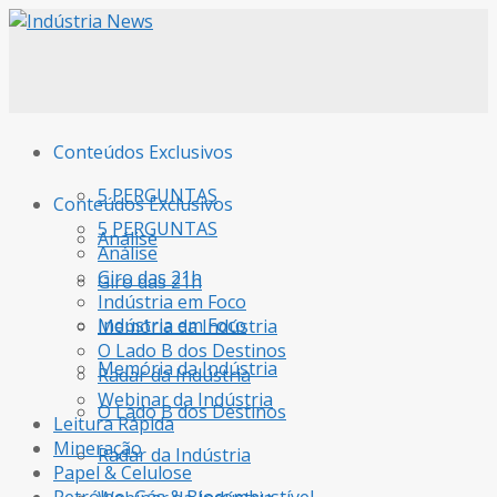
Conteúdos Exclusivos
5 PERGUNTAS
Conteúdos Exclusivos
5 PERGUNTAS
Análise
Análise
Giro das 21h
Giro das 21h
Indústria em Foco
Indústria em Foco
Memória da Indústria
O Lado B dos Destinos
Memória da Indústria
Radar da Indústria
Webinar da Indústria
O Lado B dos Destinos
Leitura Rápida
Mineração
Radar da Indústria
Papel & Celulose