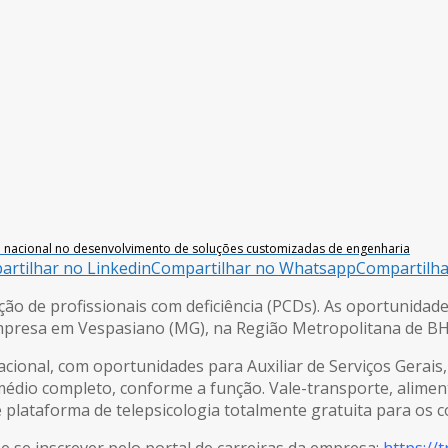
ia nacional no desenvolvimento de soluções customizadas de engenharia
rtilhar no Linkedin
Compartilhar no Whatsapp
Compartilh
ão de profissionais com deficiência (PCDs). As oportunidad
empresa em Vespasiano (MG), na Região Metropolitana de BH
acional, com oportunidades para Auxiliar de Serviços Gerais,
édio completo, conforme a função. Vale-transporte, aliment
e plataforma de telepsicologia totalmente gratuita para os 
e se inscrever pelo portal de carreiras da empresa:
https://