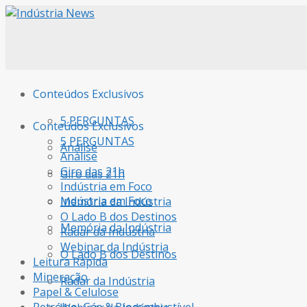
Conteúdos Exclusivos
5 PERGUNTAS
Conteúdos Exclusivos
5 PERGUNTAS
Análise
Análise
Giro das 21h
Giro das 21h
Indústria em Foco
Indústria em Foco
Memória da Indústria
O Lado B dos Destinos
Memória da Indústria
Radar da Indústria
Webinar da Indústria
O Lado B dos Destinos
Leitura Rápida
Mineração
Radar da Indústria
Papel & Celulose