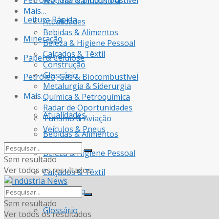
Petróleo, Gás & Biocombustível
Webinar da Indústria
Mais…
Leitura Rápida
Atualidades
Bebidas & Alimentos
Mineração
Beleza & Higiene Pessoal
Calçados & Têxtil
Papel & Celulose
Construção
Glossário
Petróleo, Gás & Biocombustível
Metalurgia & Siderurgia
Mais…
Química & Petroquímica
Radar de Oportunidades
Atualidades
Turismo & Aviação
Veículos & Pneus
Bebidas & Alimentos
Beleza & Higiene Pessoal
Sem resultado
Ver todos os resultados
Calçados & Têxtil
Construção
Sem resultado
Glossário
Ver todos os resultados