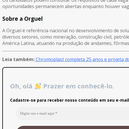
oportunidades permanecem abertas enquanto houver vaga
Sobre a Orguel
A Orguel é referência nacional no desenvolvimento de so
diversos setores, como mineração, construção civil, petró
América Latina, atuando na produção de andaimes, fôrmas
Leia também:
Chromoplast completa 25 anos e projeta d
Oh, olá
Prazer em conhecê-lo.
Cadastre-se para receber nosso conteúdo em seu e-mail 