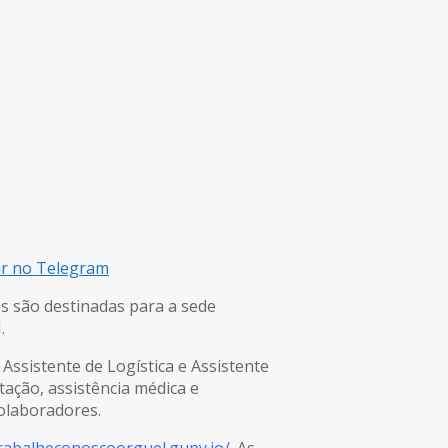
ar no Telegram
es são destinadas para a sede
.
 Assistente de Logística e Assistente
ação, assistência médica e
colaboradores.
trabalheconoscoorguel.gupy.io/
. As