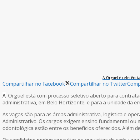
A Orguel é referênc
Compartilhar no Facebook
Compartilhar no Twitter
Compa
A
Orguel está com processo seletivo aberto para contrataç
administrativa, em Belo Hortizonte, e para a unidade da 
As vagas são para as áreas administrativa, logística e oper
Administrativo. Os cargos exigem ensino fundamental ou m
odontológica estão entre os benefícios oferecidos. Além d
Os candidatos podem consultar os requisitos de cada vaga 