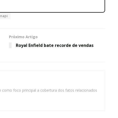
inapi
Próximo Artigo
Royal Enfield bate recorde de vendas
m como foco principal a cobertura dos fatos relacionados