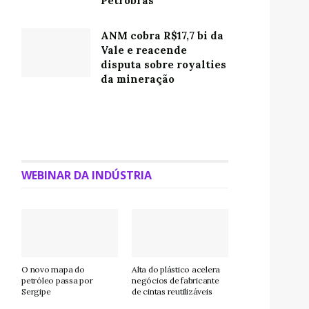
Petrobras
ANM cobra R$17,7 bi da
Vale e reacende
disputa sobre royalties
da mineração
WEBINAR DA INDÚSTRIA
O novo mapa do
Alta do plástico acelera
petróleo passa por
negócios de fabricante
Sergipe
de cintas reutilizáveis