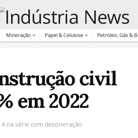
Mineração
Papel & Celulose
Petróleo, Gás & 
nstrução civil
0% em 2022
14 na série com desoneração