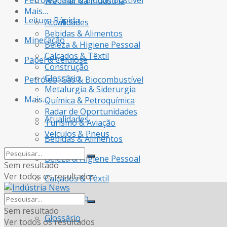
Petróleo, Gás & Biocombustível
Webinar da Indústria
Mais…
Leitura Rápida
Atualidades
Bebidas & Alimentos
Mineração
Beleza & Higiene Pessoal
Calçados & Têxtil
Papel & Celulose
Construção
Glossário
Petróleo, Gás & Biocombustível
Metalurgia & Siderurgia
Mais…
Química & Petroquímica
Radar de Oportunidades
Atualidades
Turismo & Aviação
Veículos & Pneus
Bebidas & Alimentos
Beleza & Higiene Pessoal
Sem resultado
Ver todos os resultados
Calçados & Têxtil
Construção
Sem resultado
Glossário
Ver todos os resultados