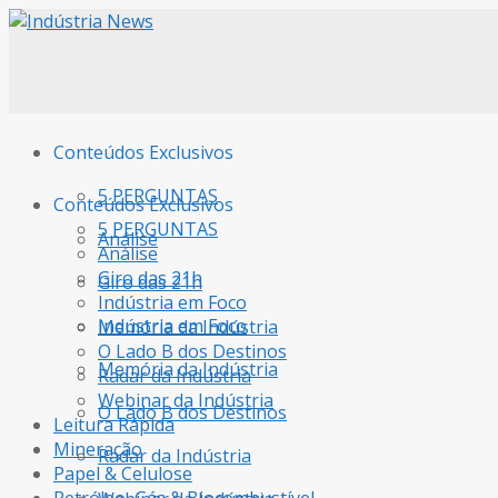
Conteúdos Exclusivos
5 PERGUNTAS
Conteúdos Exclusivos
5 PERGUNTAS
Análise
Análise
Giro das 21h
Giro das 21h
Indústria em Foco
Indústria em Foco
Memória da Indústria
O Lado B dos Destinos
Memória da Indústria
Radar da Indústria
Webinar da Indústria
O Lado B dos Destinos
Leitura Rápida
Mineração
Radar da Indústria
Papel & Celulose