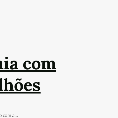
hia com
ilhões
com a ...