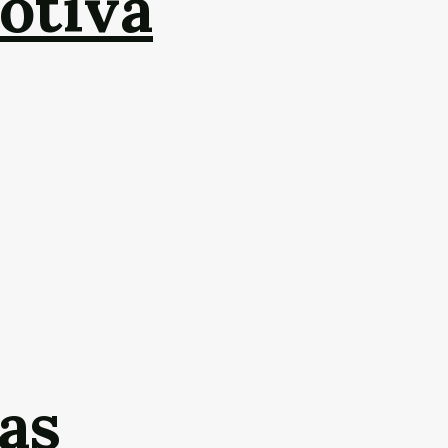
otiva
as