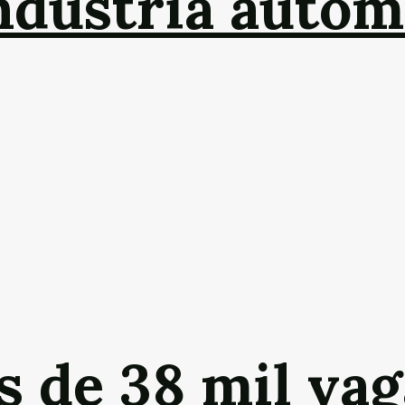
indústria autom
s de 38 mil vag