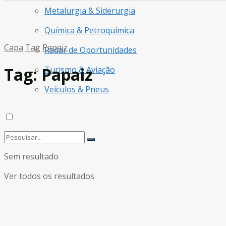
Metalurgia & Siderurgia
Química & Petroquímica
Capa
Tag
Papaiz
Radar de Oportunidades
Tag:
Papaiz
Turismo & Aviação
Veículos & Pneus
Sem resultado
Ver todos os resultados