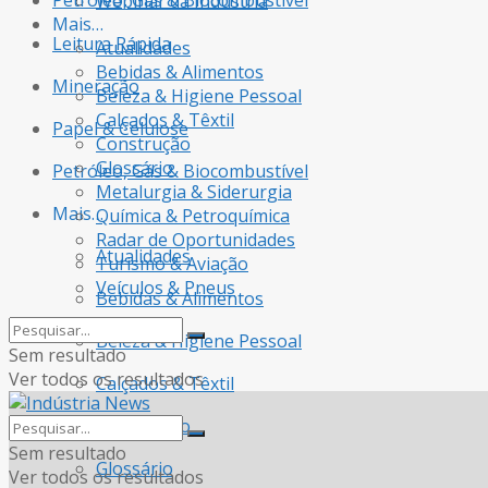
Petróleo, Gás & Biocombustível
Webinar da Indústria
Mais…
Leitura Rápida
Atualidades
Bebidas & Alimentos
Mineração
Beleza & Higiene Pessoal
Calçados & Têxtil
Papel & Celulose
Construção
Glossário
Petróleo, Gás & Biocombustível
Metalurgia & Siderurgia
Mais…
Química & Petroquímica
Radar de Oportunidades
Atualidades
Turismo & Aviação
Veículos & Pneus
Bebidas & Alimentos
Beleza & Higiene Pessoal
Sem resultado
Ver todos os resultados
Calçados & Têxtil
Construção
Sem resultado
Glossário
Ver todos os resultados