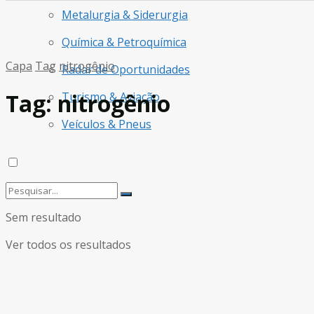
Metalurgia & Siderurgia
Química & Petroquímica
Capa
Tag
nitrogênio
Radar de Oportunidades
Tag:
nitrogênio
Turismo & Aviação
Veículos & Pneus
Sem resultado
Ver todos os resultados