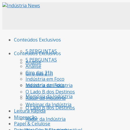
Conteúdos Exclusivos
5 PERGUNTAS
Conteúdos Exclusivos
5 PERGUNTAS
Análise
Análise
Giro das 21h
Giro das 21h
Indústria em Foco
Indústria em Foco
Memória da Indústria
O Lado B dos Destinos
Memória da Indústria
Radar da Indústria
Webinar da Indústria
O Lado B dos Destinos
Leitura Rápida
Mineração
Radar da Indústria
Papel & Celulose