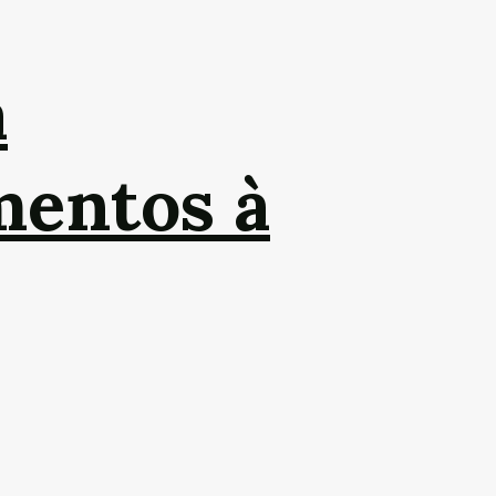
a
mentos à