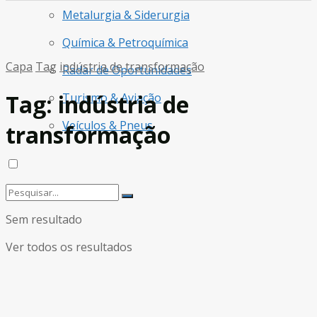
Metalurgia & Siderurgia
Química & Petroquímica
Capa
Tag
indústria de transformação
Radar de Oportunidades
Tag:
indústria de
Turismo & Aviação
Veículos & Pneus
transformação
Sem resultado
Ver todos os resultados