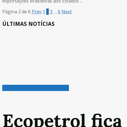
exportações brasileiras aos Estados ...
Página 2 de 6
Prev
1
2
3
…
6
Next
ÚLTIMAS NOTÍCIAS
Petróleo, Gás & Biocombustível
Ecopetrol fica