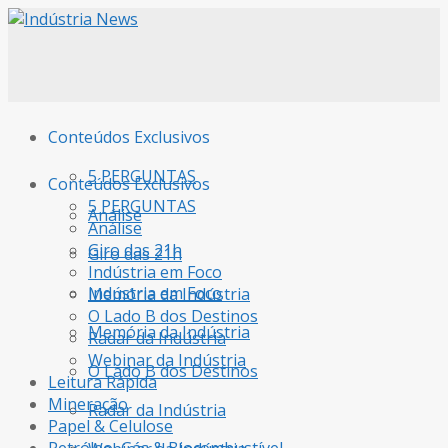
Conteúdos Exclusivos
5 PERGUNTAS
Conteúdos Exclusivos
5 PERGUNTAS
Análise
Análise
Giro das 21h
Giro das 21h
Indústria em Foco
Indústria em Foco
Memória da Indústria
O Lado B dos Destinos
Memória da Indústria
Radar da Indústria
Webinar da Indústria
O Lado B dos Destinos
Leitura Rápida
Mineração
Radar da Indústria
Papel & Celulose