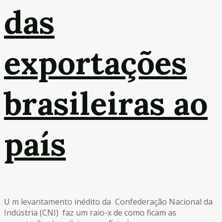
das
exportações
brasileiras ao
país
U m levantamento inédito da Confederação Nacional da
Indústria (CNI) faz um raio-x de como ficam as