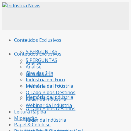
Conteúdos Exclusivos
5 PERGUNTAS
Conteúdos Exclusivos
5 PERGUNTAS
Análise
Análise
Giro das 21h
Giro das 21h
Indústria em Foco
Indústria em Foco
Memória da Indústria
O Lado B dos Destinos
Memória da Indústria
Radar da Indústria
Webinar da Indústria
O Lado B dos Destinos
Leitura Rápida
Mineração
Radar da Indústria
Papel & Celulose