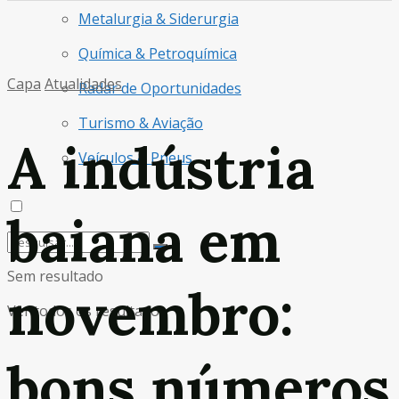
Metalurgia & Siderurgia
Química & Petroquímica
Capa
Atualidades
Radar de Oportunidades
Turismo & Aviação
A indústria
Veículos & Pneus
baiana em
Sem resultado
novembro:
Ver todos os resultados
bons números