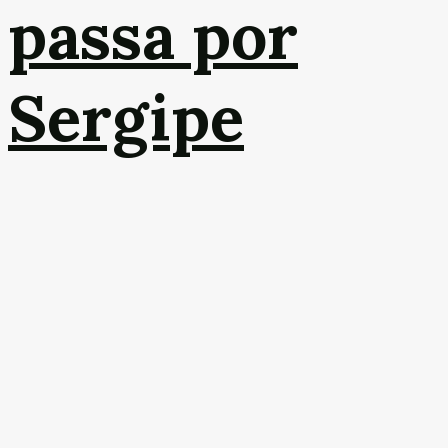
passa por
Sergipe