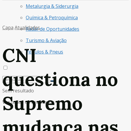
Metalurgia & Siderurgia
Química & Petroquímica
Capa
Atualidades
Radar de Oportunidades
Turismo & Aviação
CNI
Veículos & Pneus
questiona no
Sem resultado
Supremo
Ver todos os resultados
mudança nas