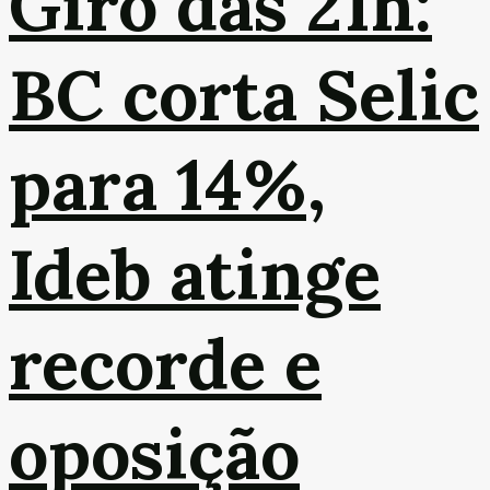
Giro das 21h:
BC corta Selic
para 14%,
Ideb atinge
recorde e
oposição