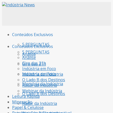
Conteúdos Exclusivos
5 PERGUNTAS
Conteúdos Exclusivos
5 PERGUNTAS
Análise
Análise
Giro das 21h
Giro das 21h
Indústria em Foco
Indústria em Foco
Memória da Indústria
O Lado B dos Destinos
Memória da Indústria
Radar da Indústria
Webinar da Indústria
O Lado B dos Destinos
Leitura Rápida
Mineração
Radar da Indústria
Papel & Celulose