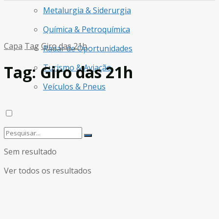
Metalurgia & Siderurgia
Química & Petroquímica
Capa
Tag
Giro das 21h
Radar de Oportunidades
Tag:
Giro das 21h
Turismo & Aviação
Veículos & Pneus
Sem resultado
Ver todos os resultados