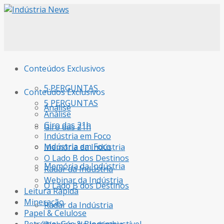
Conteúdos Exclusivos
5 PERGUNTAS
Conteúdos Exclusivos
5 PERGUNTAS
Análise
Análise
Giro das 21h
Giro das 21h
Indústria em Foco
Indústria em Foco
Memória da Indústria
O Lado B dos Destinos
Memória da Indústria
Radar da Indústria
Webinar da Indústria
O Lado B dos Destinos
Leitura Rápida
Mineração
Radar da Indústria
Papel & Celulose