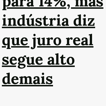
para 14%, mas
indústria diz
que juro real
segue alto
demais