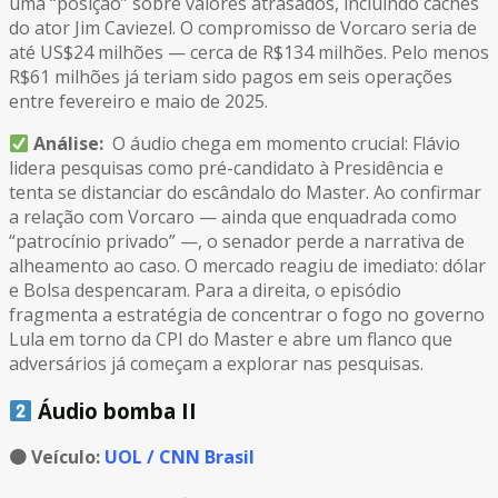
uma “posição” sobre valores atrasados, incluindo cachês
do ator Jim Caviezel. O compromisso de Vorcaro seria de
até US$24 milhões — cerca de R$134 milhões. Pelo menos
R$61 milhões já teriam sido pagos em seis operações
entre fevereiro e maio de 2025.
Análise:
O áudio chega em momento crucial: Flávio
lidera pesquisas como pré-candidato à Presidência e
tenta se distanciar do escândalo do Master. Ao confirmar
a relação com Vorcaro — ainda que enquadrada como
“patrocínio privado” —, o senador perde a narrativa de
alheamento ao caso. O mercado reagiu de imediato: dólar
e Bolsa despencaram. Para a direita, o episódio
fragmenta a estratégia de concentrar o fogo no governo
Lula em torno da CPI do Master e abre um flanco que
adversários já começam a explorar nas pesquisas.
Áudio bomba II
🟠
Veículo:
UOL / CNN Brasil