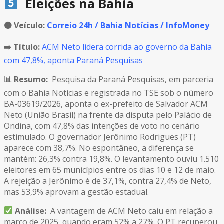
Eleições na Bahia
🟠
Veículo:
Correio 24h / Bahia Notícias / InfoMoney
➡️ Título:
ACM Neto lidera corrida ao governo da Bahia
com 47,8%, aponta Paraná Pesquisas
📊 Resumo:
Pesquisa da Paraná Pesquisas, em parceria
com o Bahia Notícias e registrada no TSE sob o número
BA-03619/2026, aponta o ex-prefeito de Salvador ACM
Neto (União Brasil) na frente da disputa pelo Palácio de
Ondina, com 47,8% das intenções de voto no cenário
estimulado. O governador Jerônimo Rodrigues (PT)
aparece com 38,7%. No espontâneo, a diferença se
mantém: 26,3% contra 19,8%. O levantamento ouviu 1.510
eleitores em 65 municípios entre os dias 10 e 12 de maio.
A rejeição a Jerônimo é de 37,1%, contra 27,4% de Neto,
mas 53,9% aprovam a gestão estadual.
Análise:
A vantagem de ACM Neto caiu em relação a
março de 2025, quando eram 52% a 27%. O PT recuperou