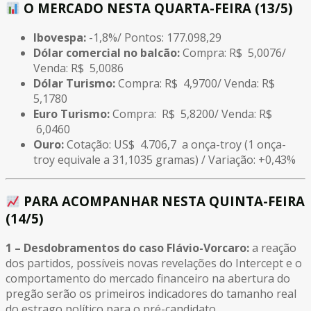
O MERCADO NESTA QUARTA-FEIRA (13/5)
Ibovespa:
-1,8%/ Pontos: 177.098,29
Dólar comercial no balcão:
Compra: R$ 5,0076/
Venda: R$ 5,0086
Dólar Turismo:
Compra: R$ 4,9700/ Venda: R$
5,1780
Euro Turismo:
Compra: R$ 5,8200/ Venda: R$
6,0460
Ouro:
Cotação: US$ 4.706,7 a onça-troy (1 onça-
troy equivale a 31,1035 gramas) / Variação: +0,43%
PARA ACOMPANHAR NESTA QUINTA-FEIRA
(14/5)
1 –
Desdobramentos do caso Flávio-Vorcaro:
a reação
dos partidos, possíveis novas revelações do Intercept e o
comportamento do mercado financeiro na abertura do
pregão serão os primeiros indicadores do tamanho real
do estrago político para o pré-candidato.