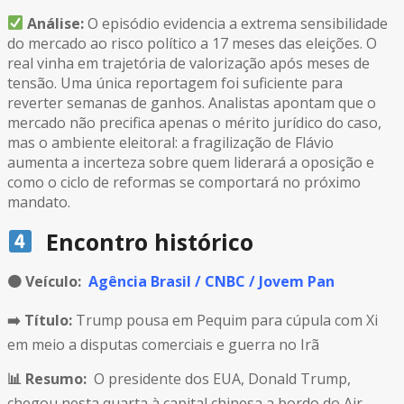
Análise:
O episódio evidencia a extrema sensibilidade
do mercado ao risco político a 17 meses das eleições. O
real vinha em trajetória de valorização após meses de
tensão. Uma única reportagem foi suficiente para
reverter semanas de ganhos. Analistas apontam que o
mercado não precifica apenas o mérito jurídico do caso,
mas o ambiente eleitoral: a fragilização de Flávio
aumenta a incerteza sobre quem liderará a oposição e
como o ciclo de reformas se comportará no próximo
mandato.
Encontro histórico
🟠
Veículo:
Agência Brasil / CNBC / Jovem Pan
➡️ Título:
Trump pousa em Pequim para cúpula com Xi
em meio a disputas comerciais e guerra no Irã
📊 Resumo:
O presidente dos EUA, Donald Trump,
chegou nesta quarta à capital chinesa a bordo do Air