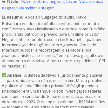
➡️ Título:
Flávio confirma negociação com Vorcaro, mas
nega ter oferecido vantagem
📊 Resumo:
Após a divulgação do áudio, Flávio
Bolsonaro emitiu nota pública confirmando o contato
com Vorcaro, mas classificando o episódio como “um filho
procurando patrocínio privado para um filme privado”.
Negou dinheiro público, uso da Lei Rouanet e qualquer
intermediação de negócios com o governo. Antes do
Intercept publicar a reportagem, o senador ainda
chamou a história de “mentira” em coletiva, gargalhou e
abandonou a entrevista. A nota reiterou o pedido de “CPI
do Master já”.
Análise:
A defesa de Flávio é juridicamente plausível
— patrocínio privado não é, em si, crime. Mas o problema
é político. A linha “dinheiro privado” é frágil quando o
financiador era um banqueiro sob investigação federal,
com quem o senador diz ter se encontrado apenas em
dezembro de 2024. O timing e o volume — R$134 milhões
— tornam difícil enquadrar o negócio como relação