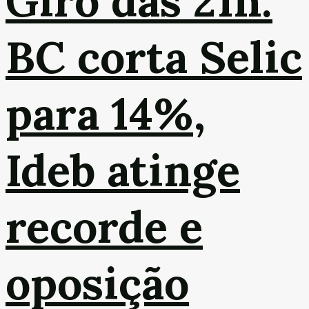
Giro das 21h:
BC corta Selic
para 14%,
Ideb atinge
recorde e
oposição