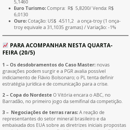
5,1460
Euro Turismo:
Compra: R$ 5,8200/ Venda: R$
6,0130
Ouro:
Cotação: US$ 4.511,2 a onça-troy (1 onça-
troy equivale a 31,1035 gramas) / Variação: -1%
PARA ACOMPANHAR NESTA QUARTA-
FEIRA (20/5)
1 – Os desdobramentos do Caso Master:
novas
gravações podem surgir e a PGR avalia possível
indiciamento de Flávio Bolsonaro; o PL tenta definir
estratégia jurídica e de comunicação para a crise.
2 – Copa do Nordeste
O Vitória encara o ABC, no
Barradão, no primeiro jogo da semifinal da competição.
3
–
Negociações de terras raras:
A reação de
representantes do setor mineral brasileiro e da
embaixada dos EUA sobre as diretrizes iniciais propostas