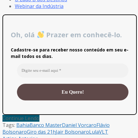
Webinar da Indústria
Oh, olá
Prazer em conhecê-lo.
Cadastre-se para receber nosso conteúdo em seu e-
mail todos os dias.
Continue Lendo
Tags:
Bahia
Banco Master
Daniel Vorcaro
Flávio
Bolsonaro
Giro das 21h
Jair Bolsonaro
Lula
VLT