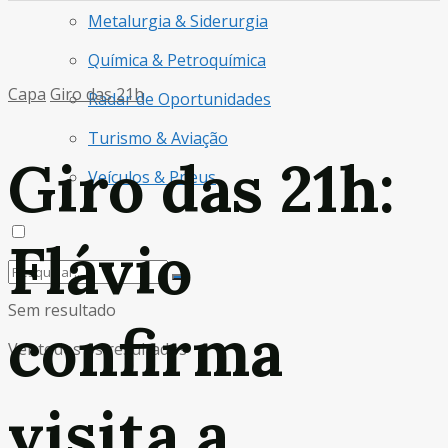
Metalurgia & Siderurgia
Química & Petroquímica
Capa
Giro das 21h
Radar de Oportunidades
Turismo & Aviação
Giro das 21h:
Veículos & Pneus
Flávio
Sem resultado
confirma
Ver todos os resultados
visita a