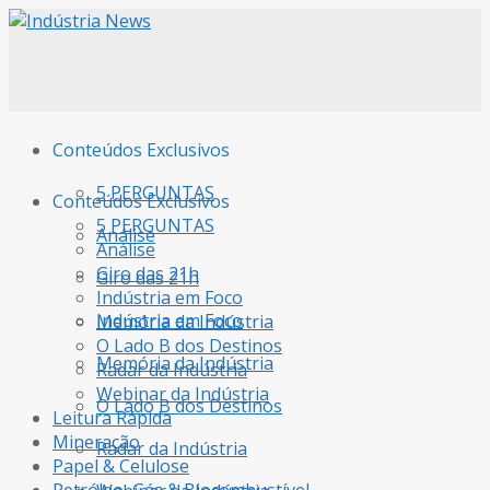
Conteúdos Exclusivos
5 PERGUNTAS
Conteúdos Exclusivos
5 PERGUNTAS
Análise
Análise
Giro das 21h
Giro das 21h
Indústria em Foco
Indústria em Foco
Memória da Indústria
O Lado B dos Destinos
Memória da Indústria
Radar da Indústria
Webinar da Indústria
O Lado B dos Destinos
Leitura Rápida
Mineração
Radar da Indústria
Papel & Celulose