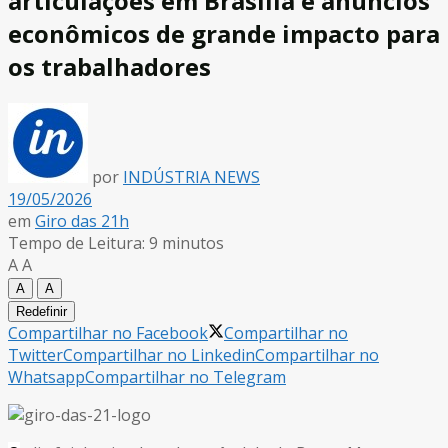
articulações em Brasília e anúncios
econômicos de grande impacto para
os trabalhadores
por
INDÚSTRIA NEWS
19/05/2026
em
Giro das 21h
Tempo de Leitura: 9 minutos
A
A
A
A
Redefinir
Compartilhar no Facebook
Compartilhar no
Twitter
Compartilhar no Linkedin
Compartilhar no
Whatsapp
Compartilhar no Telegram