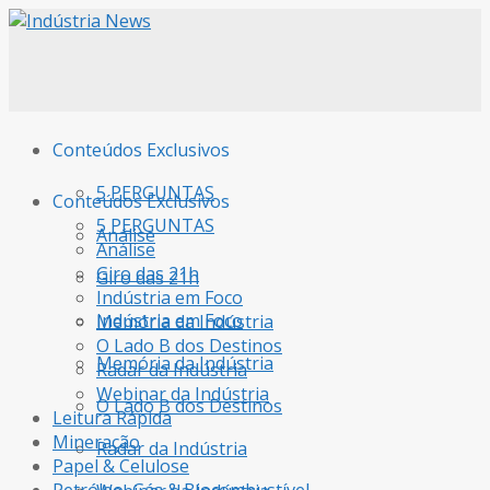
Conteúdos Exclusivos
5 PERGUNTAS
Conteúdos Exclusivos
5 PERGUNTAS
Análise
Análise
Giro das 21h
Giro das 21h
Indústria em Foco
Indústria em Foco
Memória da Indústria
O Lado B dos Destinos
Memória da Indústria
Radar da Indústria
Webinar da Indústria
O Lado B dos Destinos
Leitura Rápida
Mineração
Radar da Indústria
Papel & Celulose