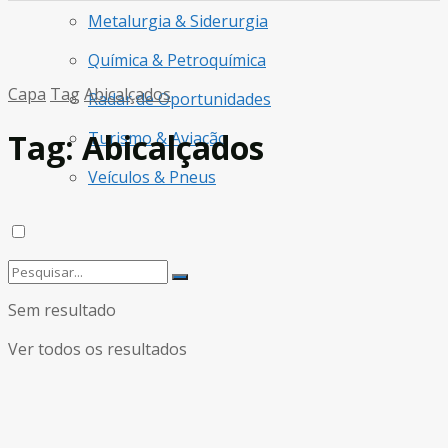
Metalurgia & Siderurgia
Química & Petroquímica
Capa
Tag
Abicalçados
Radar de Oportunidades
Tag:
Abicalçados
Turismo & Aviação
Veículos & Pneus
Sem resultado
Ver todos os resultados