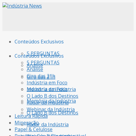
Conteúdos Exclusivos
5 PERGUNTAS
Conteúdos Exclusivos
5 PERGUNTAS
Análise
Análise
Giro das 21h
Giro das 21h
Indústria em Foco
Indústria em Foco
Memória da Indústria
O Lado B dos Destinos
Memória da Indústria
Radar da Indústria
Webinar da Indústria
O Lado B dos Destinos
Leitura Rápida
Mineração
Radar da Indústria
Papel & Celulose