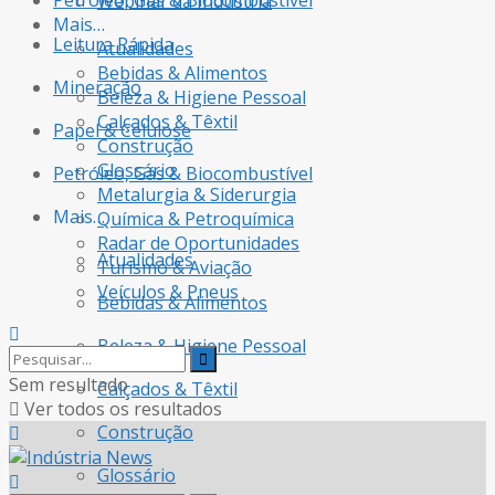
Petróleo, Gás & Biocombustível
Webinar da Indústria
Mais…
Leitura Rápida
Atualidades
Bebidas & Alimentos
Mineração
Beleza & Higiene Pessoal
Calçados & Têxtil
Papel & Celulose
Construção
Glossário
Petróleo, Gás & Biocombustível
Metalurgia & Siderurgia
Mais…
Química & Petroquímica
Radar de Oportunidades
Atualidades
Turismo & Aviação
Veículos & Pneus
Bebidas & Alimentos
Beleza & Higiene Pessoal
Sem resultado
Calçados & Têxtil
Ver todos os resultados
Construção
Glossário