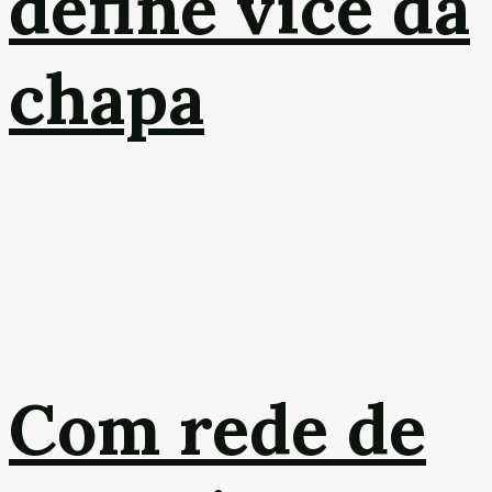
define vice da
chapa
Com rede de