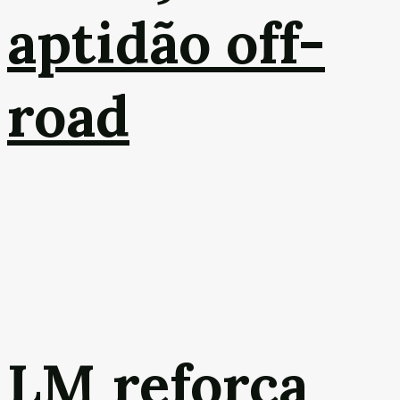
aptidão off-
road
LM reforça