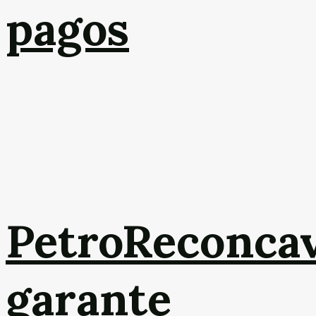
pagos
PetroReconca
garante