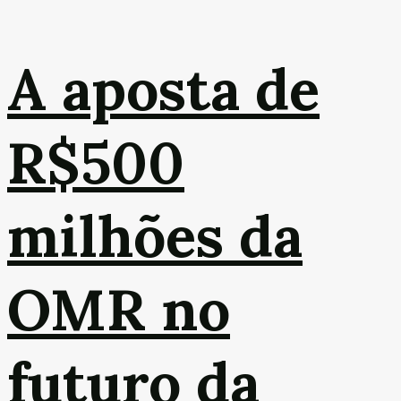
A aposta de
R$500
milhões da
OMR no
futuro da