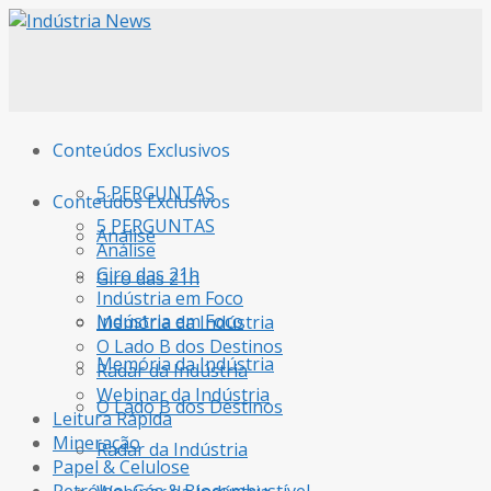
Conteúdos Exclusivos
5 PERGUNTAS
Conteúdos Exclusivos
5 PERGUNTAS
Análise
Análise
Giro das 21h
Giro das 21h
Indústria em Foco
Indústria em Foco
Memória da Indústria
O Lado B dos Destinos
Memória da Indústria
Radar da Indústria
Webinar da Indústria
O Lado B dos Destinos
Leitura Rápida
Mineração
Radar da Indústria
Papel & Celulose