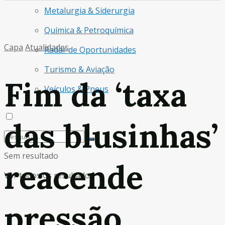
Metalurgia & Siderurgia
Química & Petroquímica
Capa
Atualidades
Radar de Oportunidades
Turismo & Aviação
Fim da ‘taxa
Veículos & Pneus
das blusinhas’
Sem resultado
reacende
Ver todos os resultados
pressão