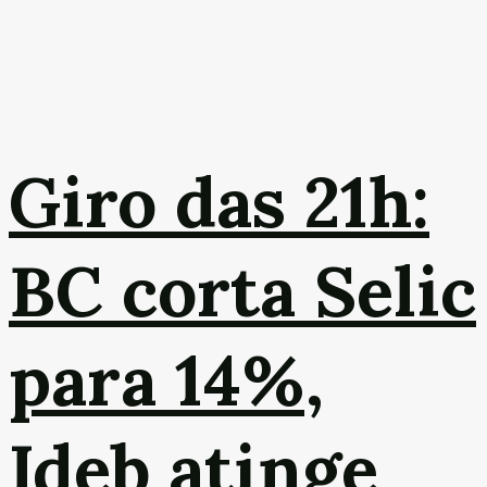
Giro das 21h:
BC corta Selic
para 14%,
Ideb atinge