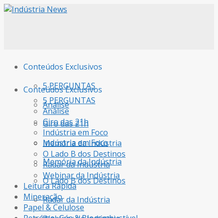
Conteúdos Exclusivos
5 PERGUNTAS
Conteúdos Exclusivos
5 PERGUNTAS
Análise
Análise
Giro das 21h
Giro das 21h
Indústria em Foco
Indústria em Foco
Memória da Indústria
O Lado B dos Destinos
Memória da Indústria
Radar da Indústria
Webinar da Indústria
O Lado B dos Destinos
Leitura Rápida
Mineração
Radar da Indústria
Papel & Celulose