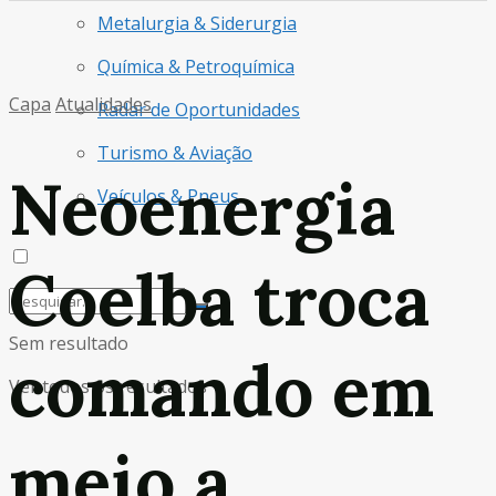
Metalurgia & Siderurgia
Química & Petroquímica
Capa
Atualidades
Radar de Oportunidades
Turismo & Aviação
Neoenergia
Veículos & Pneus
Coelba troca
Sem resultado
comando em
Ver todos os resultados
meio a