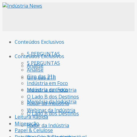
Conteúdos Exclusivos
5 PERGUNTAS
Conteúdos Exclusivos
5 PERGUNTAS
Análise
Análise
Giro das 21h
Giro das 21h
Indústria em Foco
Indústria em Foco
Memória da Indústria
O Lado B dos Destinos
Memória da Indústria
Radar da Indústria
Webinar da Indústria
O Lado B dos Destinos
Leitura Rápida
Mineração
Radar da Indústria
Papel & Celulose