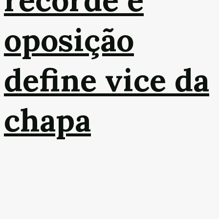
recorde e
oposição
define vice da
chapa