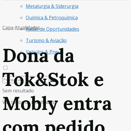
Metalurgia & Siderurgia
Química & Petroquímica
Capa
Atualidades
Radar de Oportunidades
Turismo & Aviação
Dona da
Veículos & Pneus
Tok&Stok e
Sem resultado
Mobly entra
Ver todos os resultados
com pedido