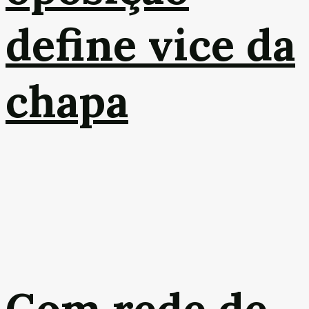
define vice da
chapa
Com rede de