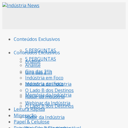
Conteúdos Exclusivos
5 PERGUNTAS
Conteúdos Exclusivos
5 PERGUNTAS
Análise
Análise
Giro das 21h
Giro das 21h
Indústria em Foco
Indústria em Foco
Memória da Indústria
O Lado B dos Destinos
Memória da Indústria
Radar da Indústria
Webinar da Indústria
O Lado B dos Destinos
Leitura Rápida
Mineração
Radar da Indústria
Papel & Celulose