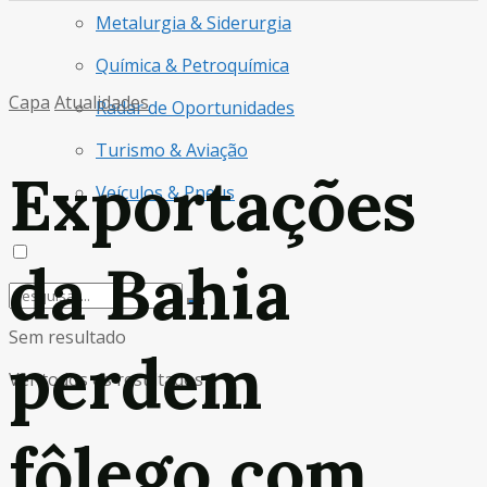
Metalurgia & Siderurgia
Química & Petroquímica
Capa
Atualidades
Radar de Oportunidades
Turismo & Aviação
Exportações
Veículos & Pneus
da Bahia
Sem resultado
perdem
Ver todos os resultados
fôlego com