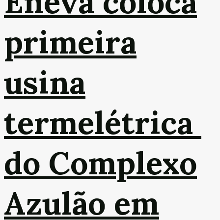
Eneva coloca
primeira
usina
termelétrica
do Complexo
Azulão em