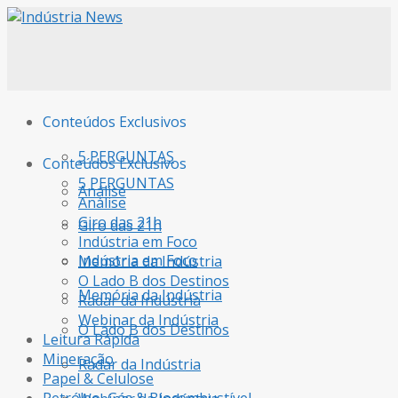
Conteúdos Exclusivos
5 PERGUNTAS
Conteúdos Exclusivos
5 PERGUNTAS
Análise
Análise
Giro das 21h
Giro das 21h
Indústria em Foco
Indústria em Foco
Memória da Indústria
O Lado B dos Destinos
Memória da Indústria
Radar da Indústria
Webinar da Indústria
O Lado B dos Destinos
Leitura Rápida
Mineração
Radar da Indústria
Papel & Celulose