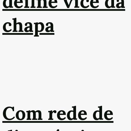
define vice da
chapa
Com rede de