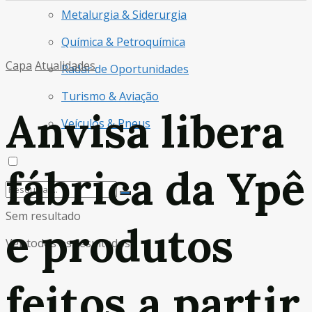
Metalurgia & Siderurgia
Química & Petroquímica
Capa
Atualidades
Radar de Oportunidades
Turismo & Aviação
Anvisa libera
Veículos & Pneus
fábrica da Ypê
Sem resultado
e produtos
Ver todos os resultados
feitos a partir