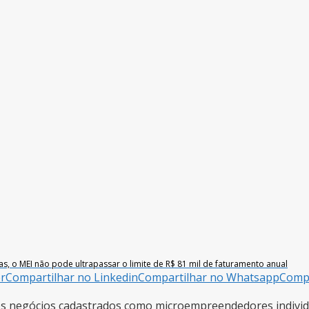
as, o MEI não pode ultrapassar o limite de R$ 81 mil de faturamento anual
er
Compartilhar no Linkedin
Compartilhar no Whatsapp
Compa
 negócios cadastrados como microempreendedores individu