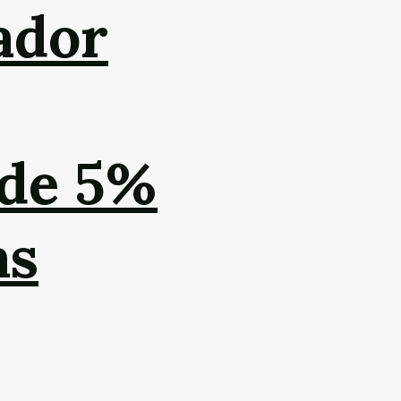
ador
de 5%
as