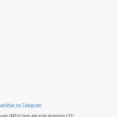
rtilhar no Telegram
ais (MEIs) tem até este domingo (31)