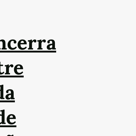
ncerra
tre
da
de