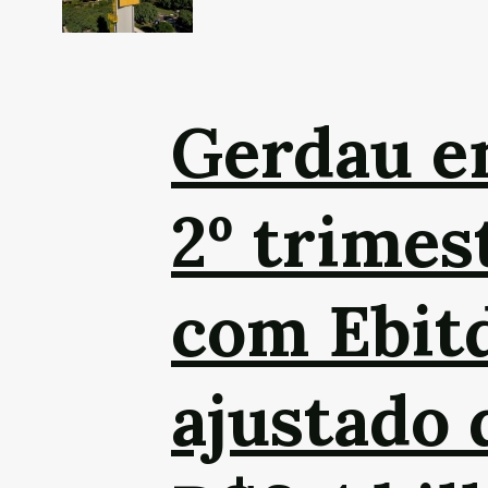
Gerdau e
2º trimes
com Ebit
ajustado 