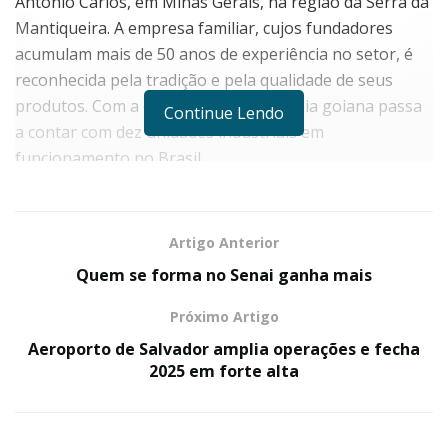
Antônio Carlos, em Minas Gerais, na região da Serra da
Mantiqueira. A empresa familiar, cujos fundadores
acumulam mais de 50 anos de experiência no setor, é
reconhecida pela tradição e pela qualidade de seus
produtos. Com a operação, a companhia goiana passa
Continue Lendo
a contar com dez unidades industriais em
funcionamento no Brasil.
A aquisição está alinhada ao plano de expansão do
Grupo Piracanjuba no segmento de queijos especiais e
Artigo Anterior
à ampliação de sua presença nacional. Reconhecida por
Quem se forma no Senai ganha mais
sua linha premium, que inclui variedades como
Emmental, Gruyère, Maasdam e Gouda, a Basel Lácteos
Próximo Artigo
agrega valor ao portfólio da companhia e fortalece sua
Aeroporto de Salvador amplia operações e fecha
atuação em categorias de alto padrão.
2025 em forte alta
Neste primeiro momento, o foco da empresa será a
manutenção da linha de produção atual. “Nossa