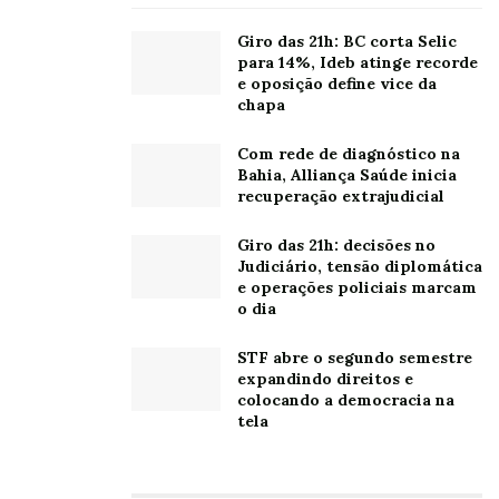
reconhecido como um excelente lugar para trabalhar,
conforme certificação GPTW 2025, que também
Giro das 21h: BC corta Selic
para 14%, Ideb atinge recorde
conferiu à companhia o selo de Saúde Mental (Great
e oposição define vice da
People Mental Health) com duas estrelas, pelo índice de
chapa
bem-estar emocional acima da média. Reunimos marcas
que levam qualidade e inovação à mesa: Piracanjuba,
Com rede de diagnóstico na
Bahia, Alliança Saúde inicia
Emana, LeitBom e as licenciadas Almond Breeze
recuperação extrajudicial
(bebidas à base de amêndoas), Ninho e Molico (leite
longa vida).
Giro das 21h: decisões no
Judiciário, tensão diplomática
A empresa conta com mais de 4,5 mil colaboradores,
e operações policiais marcam
o dia
que atuam em dez unidades fabris e 16 postos de
resfriamento de leite, garantindo uma capacidade de
STF abre o segundo semestre
processamento de mais de 7 milhões de litros de leite
expandindo direitos e
colocando a democracia na
por dia.
tela
Leia também:
Bahia entra no radar global das terras