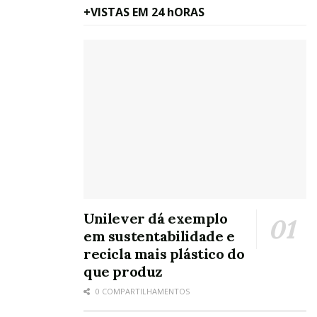
raras
+VISTAS EM 24 hORAS
Oh, olá
Prazer
em conhecê-lo.
Cadastre-se para
receber nosso
conteúdo em seu e-
mail todos os dias.
Unilever dá exemplo
Tags:
Cade
Grupo Piracanjuba
Minas Gerais
em sustentabilidade e
Piracanjuba
recicla mais plástico do
que produz
0 COMPARTILHAMENTOS