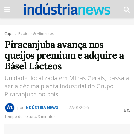
Capa
Bebidas & Alimentos
Piracanjuba avança nos
queijos premium e adquire a
Básel Lácteos
Unidade, localizada em Minas Gerais, passa a
ser a décima planta industrial do Grupo
Piracanjuba no país
por
INDÚSTRIA NEWS
22/01/2026
A
A
Tempo de Leitura: 3 minutos