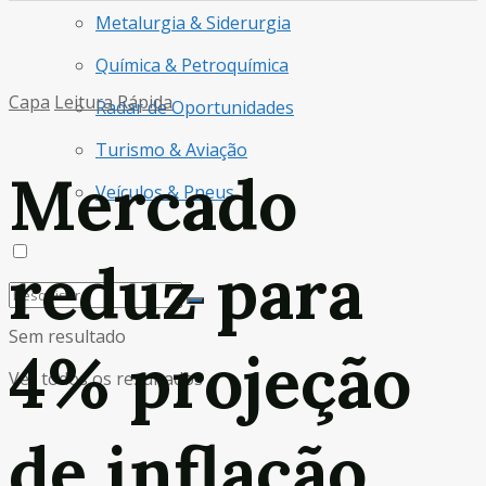
Metalurgia & Siderurgia
Química & Petroquímica
Capa
Leitura Rápida
Radar de Oportunidades
Turismo & Aviação
Mercado
Veículos & Pneus
reduz para
Sem resultado
4% projeção
Ver todos os resultados
de inflação