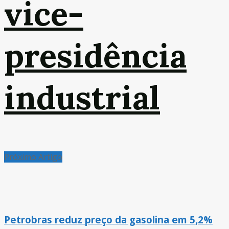
vice-
presidência
industrial
Próximo Artigo
Petrobras reduz preço da gasolina em 5,2%