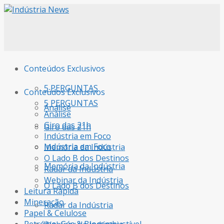
Conteúdos Exclusivos
5 PERGUNTAS
Conteúdos Exclusivos
5 PERGUNTAS
Análise
Análise
Giro das 21h
Giro das 21h
Indústria em Foco
Indústria em Foco
Memória da Indústria
O Lado B dos Destinos
Memória da Indústria
Radar da Indústria
Webinar da Indústria
O Lado B dos Destinos
Leitura Rápida
Mineração
Radar da Indústria
Papel & Celulose