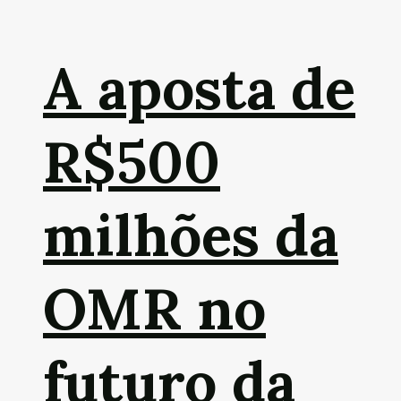
A aposta de
R$500
milhões da
OMR no
futuro da