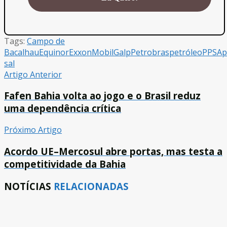
Tags:
Campo de
Bacalhau
Equinor
ExxonMobil
Galp
Petrobras
petróleo
PPSA
p
sal
Artigo Anterior
Fafen Bahia volta ao jogo e o Brasil reduz
uma dependência crítica
Próximo Artigo
Acordo UE–Mercosul abre portas, mas testa a
competitividade da Bahia
NOTÍCIAS
RELACIONADAS