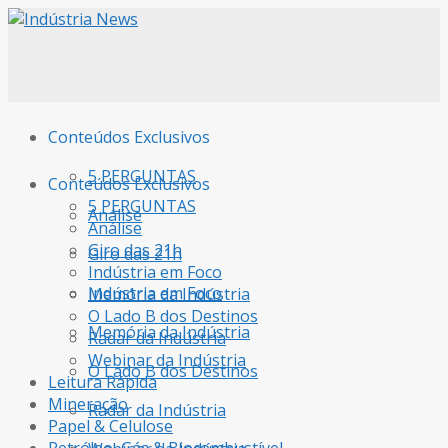
Conteúdos Exclusivos
5 PERGUNTAS
Conteúdos Exclusivos
5 PERGUNTAS
Análise
Análise
Giro das 21h
Giro das 21h
Indústria em Foco
Indústria em Foco
Memória da Indústria
O Lado B dos Destinos
Memória da Indústria
Radar da Indústria
Webinar da Indústria
O Lado B dos Destinos
Leitura Rápida
Mineração
Radar da Indústria
Papel & Celulose