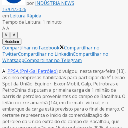
por
INDÚSTRIA NEWS
13/01/2026
em
Leitura Rápida
Tempo de Leitura: 1 minuto
A
A
A
A
Redefinir
Compartilhar no Facebook
Compartilhar no
Twitter
Compartilhar no Linkedin
Compartilhar no
Whatsapp
Compartilhar no Telegram
A
PPSA (Pré-Sal Petróleo)
divulgou, nesta terça-feira (13),
as cinco empresas habilitadas para participar do 5º Leilão
Spot da União. Equinor, ExxonMobil, Galp, Petrobras e
PetroChina disputam a primeira carga de 1 milhão de
barris de petróleo provenientes do campo de Bacalhau. O
leilão ocorre amanhã (14), em formato virtual, e o
embarque da carga está previsto para o final de março. O
certame representa o início da comercialização do
petróleo da União extraído do campo de Bacalhau, que
entrou em produção em 15 de outubro de 2025. A carga