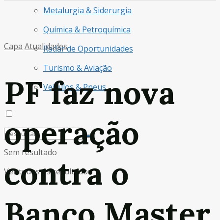
Metalurgia & Siderurgia
Química & Petroquímica
Capa
Atualidades
Radar de Oportunidades
Turismo & Aviação
PF faz nova
Veículos & Pneus
operação
Sem resultado
contra o
Ver todos os resultados
Banco Master