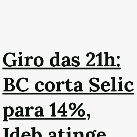
Giro das 21h:
BC corta Selic
para 14%,
Ideb atinge