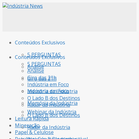
Conteúdos Exclusivos
5 PERGUNTAS
Conteúdos Exclusivos
5 PERGUNTAS
Análise
Análise
Giro das 21h
Giro das 21h
Indústria em Foco
Indústria em Foco
Memória da Indústria
O Lado B dos Destinos
Memória da Indústria
Radar da Indústria
Webinar da Indústria
O Lado B dos Destinos
Leitura Rápida
Mineração
Radar da Indústria
Papel & Celulose