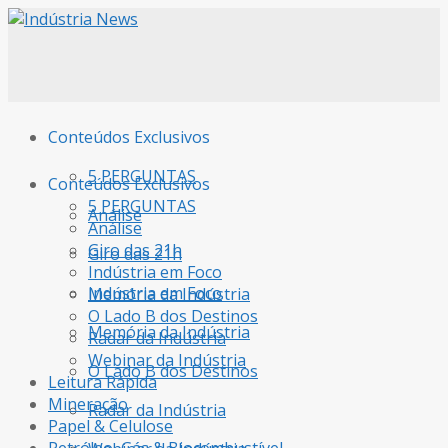
Conteúdos Exclusivos
5 PERGUNTAS
Conteúdos Exclusivos
5 PERGUNTAS
Análise
Análise
Giro das 21h
Giro das 21h
Indústria em Foco
Indústria em Foco
Memória da Indústria
O Lado B dos Destinos
Memória da Indústria
Radar da Indústria
Webinar da Indústria
O Lado B dos Destinos
Leitura Rápida
Mineração
Radar da Indústria
Papel & Celulose