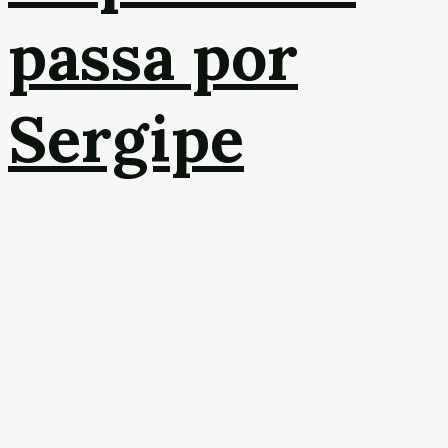
passa por
Sergipe