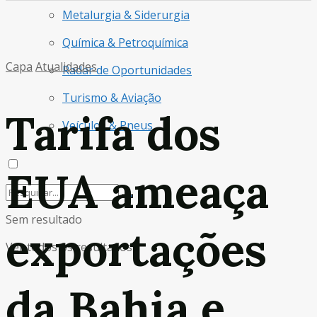
Metalurgia & Siderurgia
Química & Petroquímica
Capa
Atualidades
Radar de Oportunidades
Turismo & Aviação
Tarifa dos
Veículos & Pneus
EUA ameaça
Sem resultado
exportações
Ver todos os resultados
da Bahia e