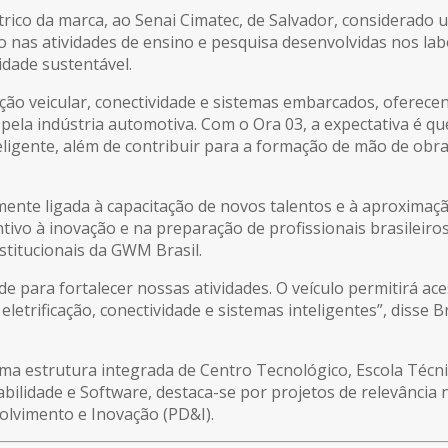
trico da marca, ao Senai Cimatec, de Salvador, considerado
ado nas atividades de ensino e pesquisa desenvolvidas nos lab
idade sustentável.
ação veicular, conectividade e sistemas embarcados, oferec
 pela indústria automotiva. Com o Ora 03, a expectativa é q
ligente, além de contribuir para a formação de mão de obra
ente ligada à capacitação de novos talentos e à aproximação
ntivo à inovação e na preparação de profissionais brasileir
stitucionais da GWM Brasil.
 para fortalecer nossas atividades. O veículo permitirá ac
trificação, conectividade e sistemas inteligentes”, disse B
 uma estrutura integrada de Centro Tecnológico, Escola Téc
ilidade e Software, destaca-se por projetos de relevância n
volvimento e Inovação (PD&I).