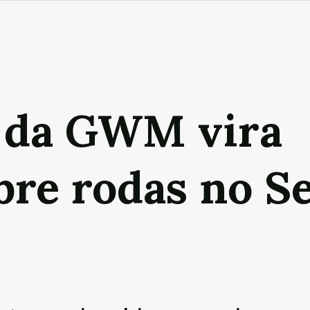
o da GWM vira
bre rodas no S