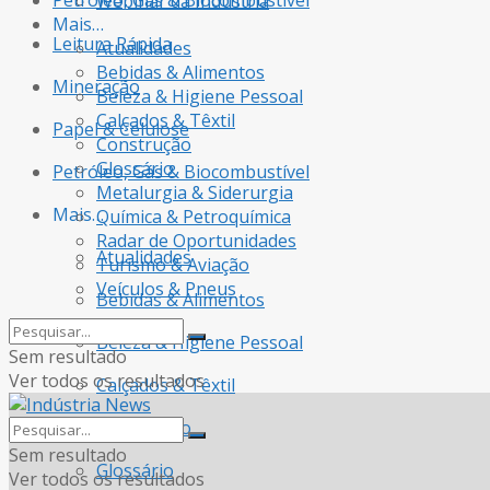
Petróleo, Gás & Biocombustível
Webinar da Indústria
Mais…
Leitura Rápida
Atualidades
Bebidas & Alimentos
Mineração
Beleza & Higiene Pessoal
Calçados & Têxtil
Papel & Celulose
Construção
Glossário
Petróleo, Gás & Biocombustível
Metalurgia & Siderurgia
Mais…
Química & Petroquímica
Radar de Oportunidades
Atualidades
Turismo & Aviação
Veículos & Pneus
Bebidas & Alimentos
Beleza & Higiene Pessoal
Sem resultado
Ver todos os resultados
Calçados & Têxtil
Construção
Sem resultado
Glossário
Ver todos os resultados