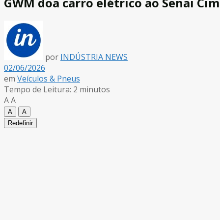
GWM doa carro elétrico ao Senai Cim
por
INDÚSTRIA NEWS
02/06/2026
em
Veículos & Pneus
Tempo de Leitura: 2 minutos
A
A
A
A
Redefinir