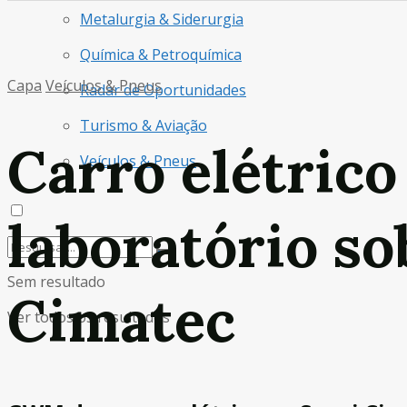
Metalurgia & Siderurgia
Química & Petroquímica
Capa
Veículos & Pneus
Radar de Oportunidades
Turismo & Aviação
Carro elétric
Veículos & Pneus
laboratório so
Sem resultado
Cimatec
Ver todos os resultados