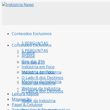
Conteúdos Exclusivos
5 PERGUNTAS
Conteúdos Exclusivos
5 PERGUNTAS
Análise
Análise
Giro das 21h
Giro das 21h
Indústria em Foco
Indústria em Foco
Memória da Indústria
O Lado B dos Destinos
Memória da Indústria
Radar da Indústria
Webinar da Indústria
O Lado B dos Destinos
Leitura Rápida
Mineração
Radar da Indústria
Papel & Celulose