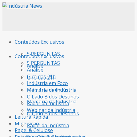
Conteúdos Exclusivos
5 PERGUNTAS
Conteúdos Exclusivos
5 PERGUNTAS
Análise
Análise
Giro das 21h
Giro das 21h
Indústria em Foco
Indústria em Foco
Memória da Indústria
O Lado B dos Destinos
Memória da Indústria
Radar da Indústria
Webinar da Indústria
O Lado B dos Destinos
Leitura Rápida
Mineração
Radar da Indústria
Papel & Celulose