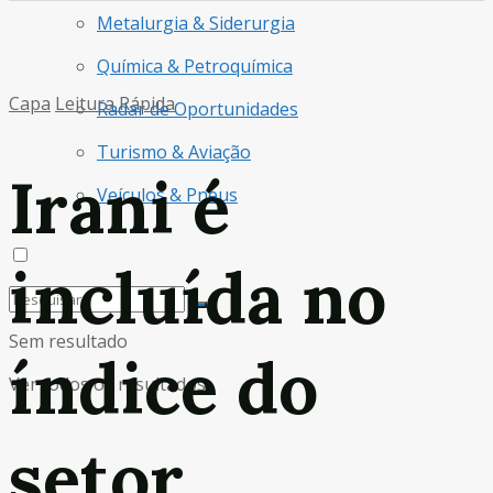
Metalurgia & Siderurgia
Química & Petroquímica
Capa
Leitura Rápida
Radar de Oportunidades
Turismo & Aviação
Irani é
Veículos & Pneus
incluída no
Sem resultado
índice do
Ver todos os resultados
setor