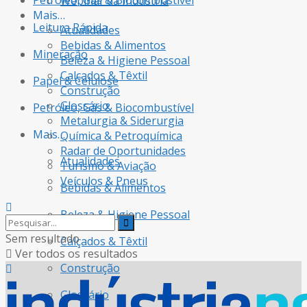
Petróleo, Gás & Biocombustível
Webinar da Indústria
Mais…
Leitura Rápida
Atualidades
Bebidas & Alimentos
Mineração
Beleza & Higiene Pessoal
Calçados & Têxtil
Papel & Celulose
Construção
Glossário
Petróleo, Gás & Biocombustível
Metalurgia & Siderurgia
Mais…
Química & Petroquímica
Radar de Oportunidades
Atualidades
Turismo & Aviação
Veículos & Pneus
Bebidas & Alimentos
Beleza & Higiene Pessoal
Sem resultado
Calçados & Têxtil
Ver todos os resultados
Construção
Glossário