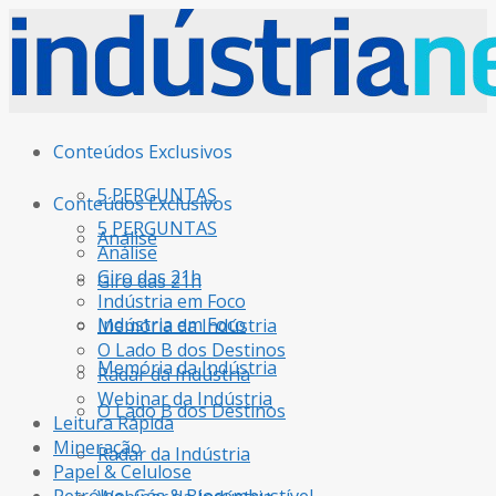
Conteúdos Exclusivos
5 PERGUNTAS
Conteúdos Exclusivos
5 PERGUNTAS
Análise
Análise
Giro das 21h
Giro das 21h
Indústria em Foco
Indústria em Foco
Memória da Indústria
O Lado B dos Destinos
Memória da Indústria
Radar da Indústria
Webinar da Indústria
O Lado B dos Destinos
Leitura Rápida
Mineração
Radar da Indústria
Papel & Celulose