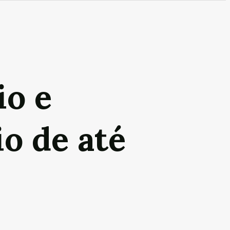
io e
io de até