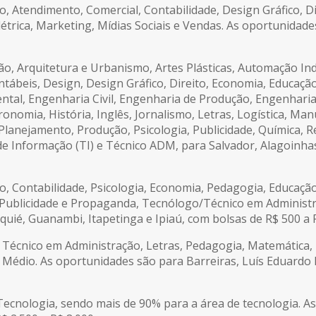
, Atendimento, Comercial, Contabilidade, Design Gráfico, D
létrica, Marketing, Mídias Sociais e Vendas. As oportunidade
, Arquitetura e Urbanismo, Artes Plásticas, Automação Indu
ábeis, Design, Design Gráfico, Direito, Economia, Educação 
tal, Engenharia Civil, Engenharia de Produção, Engenharia 
ronomia, História, Inglês, Jornalismo, Letras, Logística, M
Planejamento, Produção, Psicologia, Publicidade, Química,
e Informação (TI) e Técnico ADM, para Salvador, Alagoinhas
, Contabilidade, Psicologia, Economia, Pedagogia, Educação
 Publicidade e Propaganda, Tecnólogo/Técnico em Administ
quié, Guanambi, Itapetinga e Ipiaú, com bolsas de R$ 500 a R
 Técnico em Administração, Letras, Pedagogia, Matemática,
Médio. As oportunidades são para Barreiras, Luís Eduardo
ecnologia, sendo mais de 90% para a área de tecnologia. A