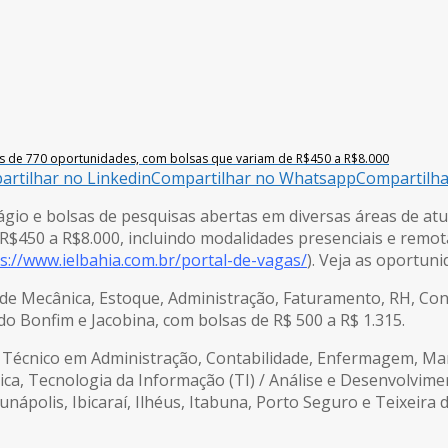
s de 770 oportunidades, com bolsas que variam de R$450 a R$8.000
rtilhar no Linkedin
Compartilhar no Whatsapp
Compartilh
ágio e bolsas de pesquisas abertas em diversas áreas de atu
R$450 a R$8.000, incluindo modalidades presenciais e remo
s://www.ielbahia.com.br/portal-de-vagas/
). Veja as oportuni
de Mecânica, Estoque, Administração, Faturamento, RH, Cont
o Bonfim e Jacobina, com bolsas de R$ 500 a R$ 1.315.
Técnico em Administração, Contabilidade, Enfermagem, Mark
ca, Tecnologia da Informação (TI) / Análise e Desenvolvime
nápolis, Ibicaraí, Ilhéus, Itabuna, Porto Seguro e Teixeira 