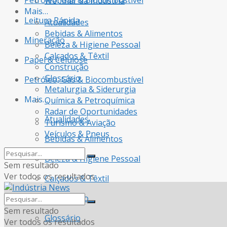
Petróleo, Gás & Biocombustível
Webinar da Indústria
Mais…
Leitura Rápida
Atualidades
Bebidas & Alimentos
Mineração
Beleza & Higiene Pessoal
Calçados & Têxtil
Papel & Celulose
Construção
Glossário
Petróleo, Gás & Biocombustível
Metalurgia & Siderurgia
Mais…
Química & Petroquímica
Radar de Oportunidades
Atualidades
Turismo & Aviação
Veículos & Pneus
Bebidas & Alimentos
Beleza & Higiene Pessoal
Sem resultado
Ver todos os resultados
Calçados & Têxtil
Construção
Sem resultado
Glossário
Ver todos os resultados