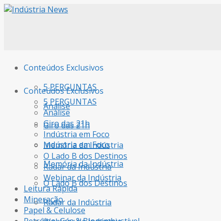
Conteúdos Exclusivos
5 PERGUNTAS
Conteúdos Exclusivos
5 PERGUNTAS
Análise
Análise
Giro das 21h
Giro das 21h
Indústria em Foco
Indústria em Foco
Memória da Indústria
O Lado B dos Destinos
Memória da Indústria
Radar da Indústria
Webinar da Indústria
O Lado B dos Destinos
Leitura Rápida
Mineração
Radar da Indústria
Papel & Celulose